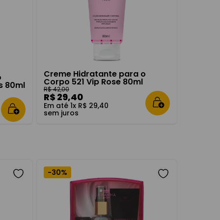
Creme Hidratante para o
o
Corpo 521 Vip Rose 80ml
s 80ml
R$
42
,
00
R$
29
,
40
Em até
1
x
R$
29
,
40
sem juros
-
30%