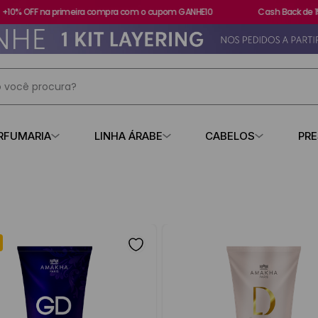
10% OFF na primeira compra com o cupom GANHE10
Cash Back de 15
 você procura?
IS BUSCADOS
RFUMARIA
LINHA ÁRABE
CABELOS
PR
s
contratipo
losa
Perfil
Tamanho
Faixas 
R$ 24,0