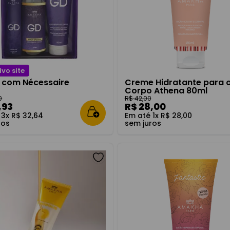
ivo site
D com Nécessaire
Creme Hidratante para 
Corpo Athena 80ml
0
R$
42
,
00
,
93
R$
28
,
00
é
3
x
R$
32
,
64
Em até
1
x
R$
28
,
00
ros
sem juros