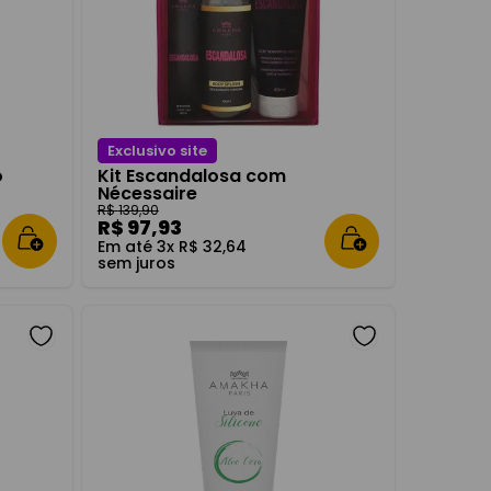
Exclusivo site
o
Kit Escandalosa com
Nécessaire
R$
139
,
90
R$
97
,
93
Em até
3
x
R$
32
,
64
sem juros