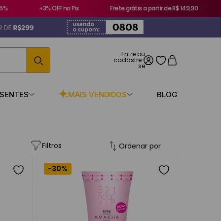
%
+3% OFF no Pix
Frete grátis a partir de R$ 149,90
ESENTES
MAIS VENDIDOS
BLOG
Filtros
Ordenar por
-
30%
de preço
Limpar Tudo
0
–
R$ 98,00