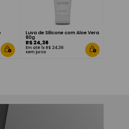
o
Luva de Silicone com Aloe Vera
80g
R$
24
,
36
Em até
1
x
R$
24
,
36
sem juros