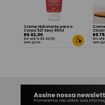
Creme Hidratante para o
Creme
Corpo 521 Sexy 80ml
Cicat
R$
42
,
00
R$
75
Em até
1
x
R$
42
,
00
Em at
sem juros
sem ju
Assine nossa newslet
Prometemos não utilizar suas informaç