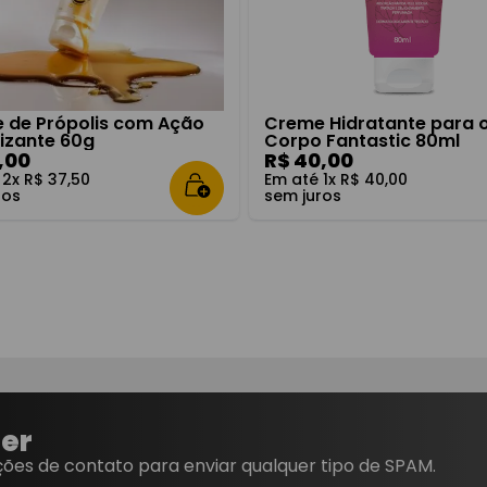
 de Própolis com Ação
Creme Hidratante para 
rizante 60g
Corpo Fantastic 80ml
,
00
R$
40
,
00
é
2
x
R$
37
,
50
Em até
1
x
R$
40
,
00
ros
sem juros
ter
ões de contato para enviar qualquer tipo de SPAM.