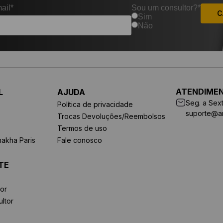
ail*
Sou um consultor?*
C
Sim
Não
ATENDIME
L
AJUDA
Seg. a Sext
Política de privacidade
suporte@a
Trocas Devoluções/Reembolsos
Termos de uso
makha Paris
Fale conosco
TE
or
ltor