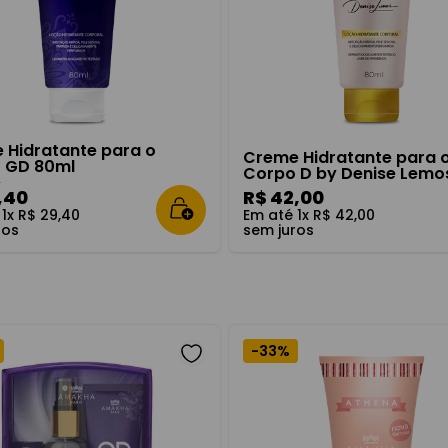
ash
 Hidratante para o
Creme Hidratante para 
 GD 80ml
Corpo D by Denise Lemo
0
,
40
R$
42
,
00
é
1
x
R$
29
,
40
Em até
1
x
R$
42
,
00
ros
sem juros
-
33%