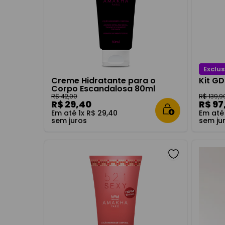
Exclus
Creme Hidratante para o
Kit G
Corpo Escandalosa 80ml
R$
42
,
00
R$
139
,
9
R$
29
,
40
R$
97
Em até
1
x
R$
29
,
40
Em at
sem juros
sem ju