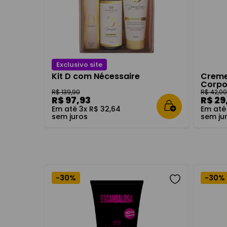
8
º
fortune
9
º
body spl
10
º
kit
Exclusivo site
Kit D com Nécessaire
Creme
Corpo
R$
139
,
90
R$
42
,
0
R$
97
,
93
R$
29
Em até
3
x
R$
32
,
64
Em at
sem juros
sem ju
-
30%
-
30%