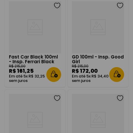
Fast Car Black 100ml
GD 100ml - Insp. Good
- Insp. Ferrari Black
Girl
R$
215
,
00
R$
215
,
00
R$
161
,
25
R$
172
,
00
Em até
5
x
R$
32
,
25
Em até
5
x
R$
34
,
40
sem juros
sem juros