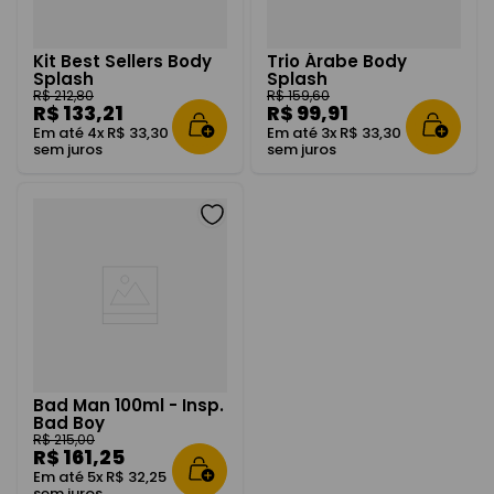
Kit Best Sellers Body
Trio Árabe Body
Splash
Splash
R$
212
,
80
R$
159
,
60
R$
133
,
21
R$
99
,
91
Em até
4
x
R$
33
,
30
Em até
3
x
R$
33
,
30
sem juros
sem juros
Bad Man 100ml - Insp.
Bad Boy
R$
215
,
00
R$
161
,
25
Em até
5
x
R$
32
,
25
sem juros