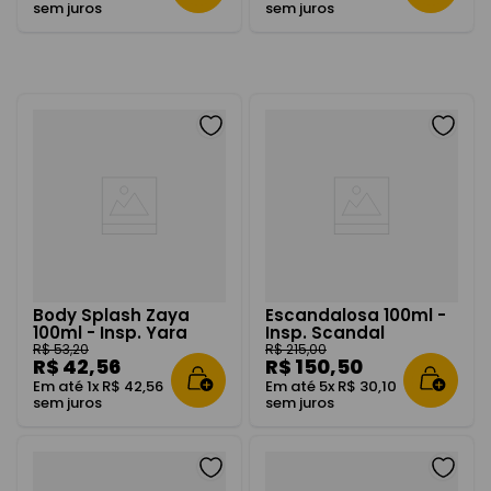
sem juros
sem juros
Body Splash Zaya
Escandalosa 100ml -
100ml - Insp. Yara
Insp. Scandal
R$
53
,
20
R$
215
,
00
R$
42
,
56
R$
150
,
50
Em até
1
x
R$
42
,
56
Em até
5
x
R$
30
,
10
sem juros
sem juros