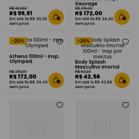
Sauvage
R$
159
,
60
R$
215
,
00
R$
99
,
91
R$
172
,
00
Em até
3
x
R$
33
,
30
Em até
5
x
R$
34
,
40
sem juros
sem juros
-
20%
-
20%
Athena 100ml - Insp.
Olympeá
Body Splash
Masculino Imortal
100ml - Insp por
R$
215
,
00
R$
53
,
20
R$
172
,
00
R$
42
,
56
Invictus
Em até
5
x
R$
34
,
40
Em até
1
x
R$
42
,
56
sem juros
sem juros