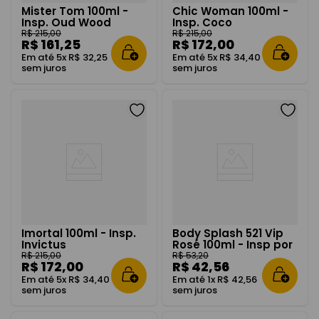
Mister Tom 100ml -
Chic Woman 100ml -
Insp. Oud Wood
Insp. Coco
Mademoiselle
R$
215
,
00
R$
215
,
00
R$
161
,
25
R$
172
,
00
Em até
5
x
R$
32
,
25
Em até
5
x
R$
34
,
40
sem juros
sem juros
Imortal 100ml - Insp.
Body Splash 521 Vip
Invictus
Rosé 100ml - Insp por
212 Vip Rosé
R$
215
,
00
R$
53
,
20
R$
172
,
00
R$
42
,
56
Em até
5
x
R$
34
,
40
Em até
1
x
R$
42
,
56
sem juros
sem juros