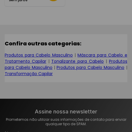
Confira outras categorias:
Produtos para Cabelo Masculino
|
Máscara para Cabelo e
Tratamento Capilar
|
Tonalizante para Cabelo
|
Produtos
para Cabelo Masculino
|
Produtos para Cabelo Masculino
|
Transformação Capilar
Assine nossa newsletter
Prometemos não utilizar suas informações de contato para enviar
qualquer tipo de SPAM.