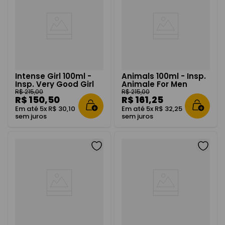
Intense Girl 100ml -
Animals 100ml - Insp.
Insp. Very Good Girl
Animale For Men
R$
215
,
00
R$
215
,
00
R$
150
,
50
R$
161
,
25
Em até
5
x
R$
30
,
10
Em até
5
x
R$
32
,
25
sem juros
sem juros