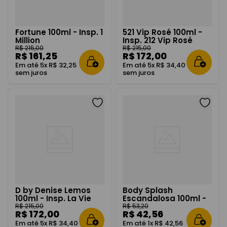
Fortune 100ml - Insp. 1
521 Vip Rosé 100ml -
Million
Insp. 212 Vip Rosé
R$
215
,
00
R$
215
,
00
R$
161
,
25
R$
172
,
00
Em até
5
x
R$
32
,
25
Em até
5
x
R$
34
,
40
sem juros
sem juros
D by Denise Lemos
Body Splash
100ml - Insp. La Vie
Escandalosa 100ml -
Est Belle
Insp Scandal
R$
215
,
00
R$
53
,
20
R$
172
,
00
R$
42
,
56
Em até
5
x
R$
34
,
40
Em até
1
x
R$
42
,
56