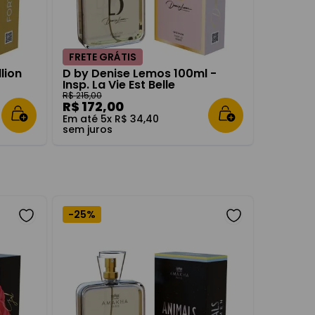
FRETE GRÁTIS
llion
D by Denise Lemos 100ml -
Insp. La Vie Est Belle
R$
215
,
00
R$
172
,
00
Em até
5
x
R$
34
,
40
sem juros
-
25%