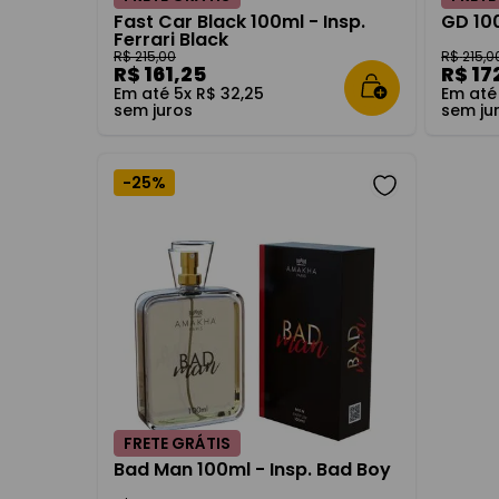
Fast Car Black 100ml - Insp.
GD 100
Ferrari Black
R$
215
,
00
R$
215
,
0
R$
161
,
25
R$
17
Em até
5
x
R$
32
,
25
Em at
sem juros
sem ju
-
25%
FRETE GRÁTIS
Bad Man 100ml - Insp. Bad Boy