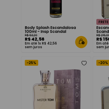
FRETE
Body Splash Escandalosa
Escand
100ml - Insp Scandal
Scand
R$
53
,
20
R$
215
,
0
R$
42
,
56
R$
15
Em até
1
x
R$
42
,
56
Em at
sem juros
sem ju
-
25%
-
20%