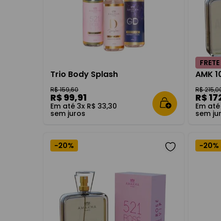
8
º
fortune
o
Perfume
Ambarado
Masculino
9
º
elegance
Chipre
Body
Floral
Splash
10
º
body spl
Fougère
FRETE
Trio Body Splash
AMK 1
R$
159
,
60
R$
215
,
0
R$
99
,
91
R$
17
Em até
3
x
R$
33
,
30
Em at
sem juros
sem ju
-
20%
-
20%