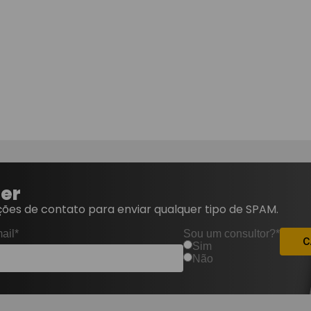
ter
ões de contato para enviar qualquer tipo de SPAM.
ail*
Sou um consultor?*
C
Sim
Não