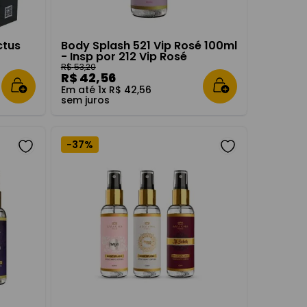
ctus
Body Splash 521 Vip Rosé 100ml
- Insp por 212 Vip Rosé
R$
53
,
20
R$
42
,
56
Em até
1
x
R$
42
,
56
sem juros
-
37%