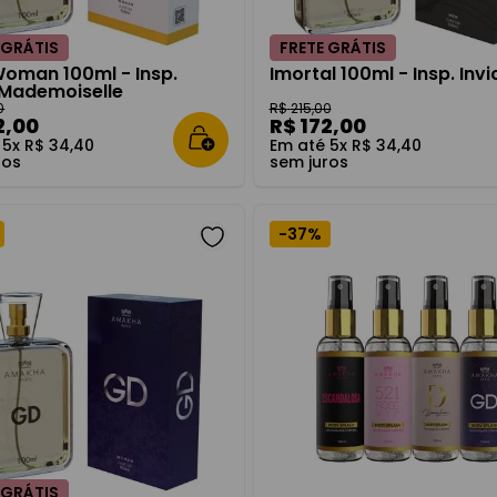
 GRÁTIS
FRETE GRÁTIS
Woman 100ml - Insp.
Imortal 100ml - Insp. Invi
Mademoiselle
0
R$
215
,
00
2
,
00
R$
172
,
00
é
5
x
R$
34
,
40
Em até
5
x
R$
34
,
40
ros
sem juros
-
37%
 GRÁTIS