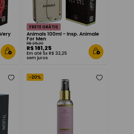
FRETE GRÁTIS
 Very
Animals 100ml - Insp. Animale
For Men
R$
215
,
00
R$
161
,
25
Em até
5
x
R$
32
,
25
sem juros
-
20%