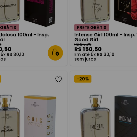
 GRÁTIS
FRETE GRÁTIS
alosa 100ml - Insp.
Intense Girl 100ml - Insp.
al
Good Girl
0
R$
215
,
00
0
,
50
R$
150
,
50
é
5
x
R$
30
,
10
Em até
5
x
R$
30
,
10
ros
sem juros
-
20%