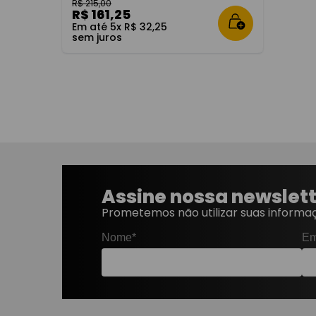
R$
215
,
00
R$
161
,
25
Em até
5
x
R$
32
,
25
sem juros
Assine nossa newslet
Prometemos não utilizar suas informaç
Nome*
Em