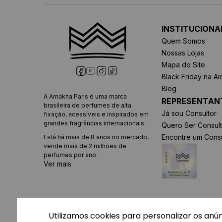
INSTITUCIONA
Quem Somos
Nossas Lojas
Mapa do Site
Black Friday na A
Blog
A Amakha Paris é uma marca
REPRESENTAN
brasileira de perfumes de alta
Já sou Consultor
fixação, acessíveis e inspirados em
grandes fragrâncias internacionais.
Quero Ser Consult
Encontre um Consu
Está há mais de 8 anos no mercado,
vende mais de 2 milhões de
perfumes por ano.
Ver mais
Utilizamos cookies para personalizar os anú