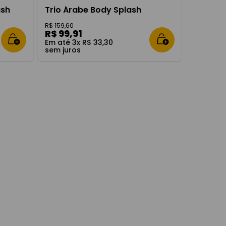
ash
Trio Árabe Body Splash
R$
159
,
60
R$
99
,
91
Em até
3
x
R$
33
,
30
sem juros