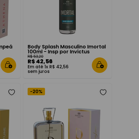
ympeá
Body Splash Masculino Imortal
100ml - Insp por Invictus
R$
53
,
20
R$
42
,
56
Em até
1
x
R$
42
,
56
sem juros
-
20%