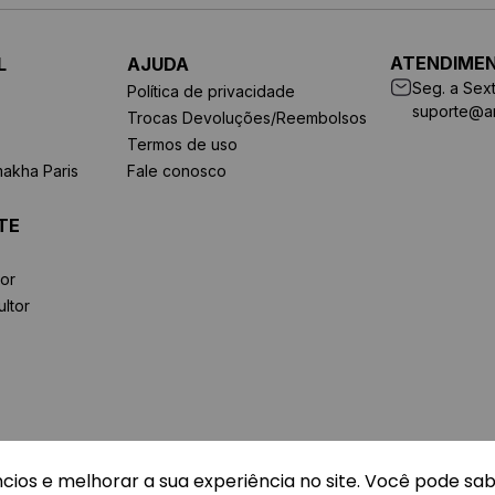
ATENDIME
L
AJUDA
Seg. a Sext
Política de privacidade
suporte@a
Trocas Devoluções/Reembolsos
Termos de uso
makha Paris
Fale conosco
TE
or
ltor
ncios e melhorar a sua experiência no site. Você pode sa