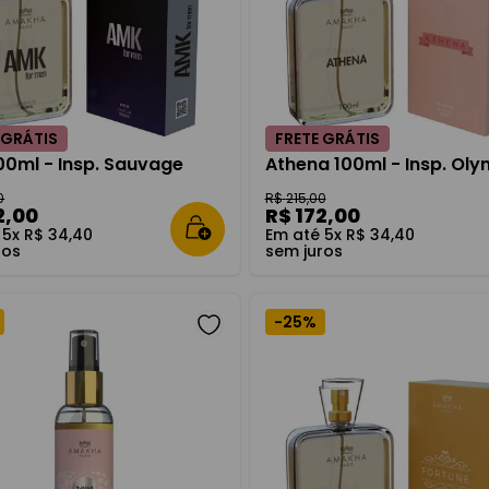
ash
 GRÁTIS
FRETE GRÁTIS
00ml - Insp. Sauvage
Athena 100ml - Insp. Ol
0
R$
215
,
00
2
,
00
R$
172
,
00
é
5
x
R$
34
,
40
Em até
5
x
R$
34
,
40
ros
sem juros
-
25%