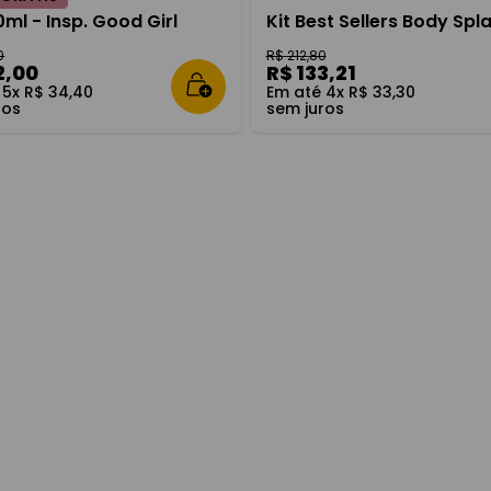
ml - Insp. Good Girl
Kit Best Sellers Body Spl
0
R$
212
,
80
2
,
00
R$
133
,
21
é
5
x
R$
34
,
40
Em até
4
x
R$
33
,
30
ros
sem juros