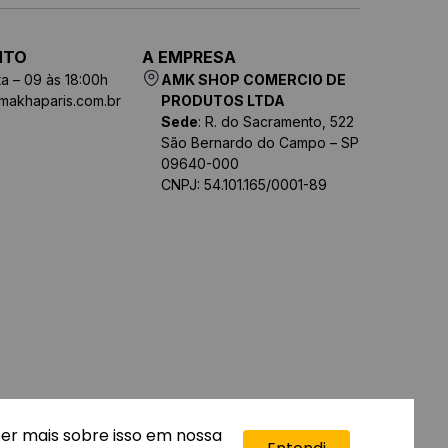
NTO
A EMPRESA
a – 09 às 18:00h
AMK SHOP COMERCIO DE
makhaparis.com.br
PRODUTOS LTDA
Sede
: R. do Sacramento, 522
São Bernardo do Campo – SP
09640-000
CNPJ: 54.101.165/0001-89
ber mais sobre isso em nossa