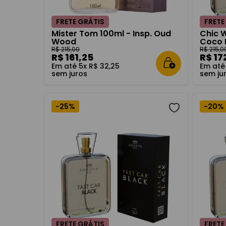
FRETE GRÁTIS
FRETE
Mister Tom 100ml - Insp. Oud
Chic 
Wood
Coco 
R$
215
,
00
R$
215
,
0
R$
161
,
25
R$
17
Em até
5
x
R$
32
,
25
Em at
sem juros
sem ju
-
25%
-
20%
FRETE GRÁTIS
FRETE