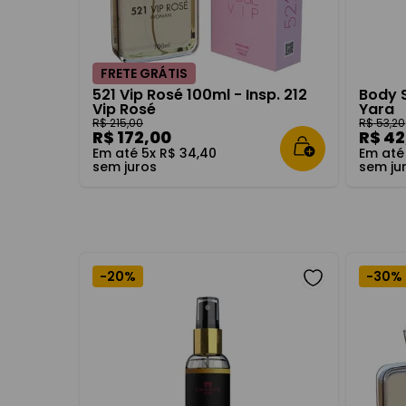
FRETE GRÁTIS
521 Vip Rosé 100ml - Insp. 212
Body S
Vip Rosé
Yara
R$
215
,
00
R$
53
,
20
R$
172
,
00
R$
42
Em até
5
x
R$
34
,
40
Em at
sem juros
sem ju
-
20%
-
30%