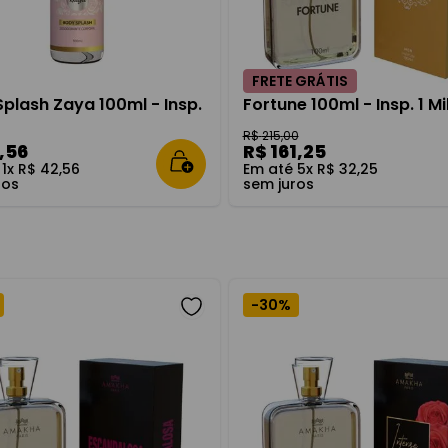
FRETE GRÁTIS
plash Zaya 100ml - Insp.
Fortune 100ml - Insp. 1 Mi
R$
215
,
00
,
56
R$
161
,
25
é
1
x
R$
42
,
56
Em até
5
x
R$
32
,
25
ros
sem juros
-
30%