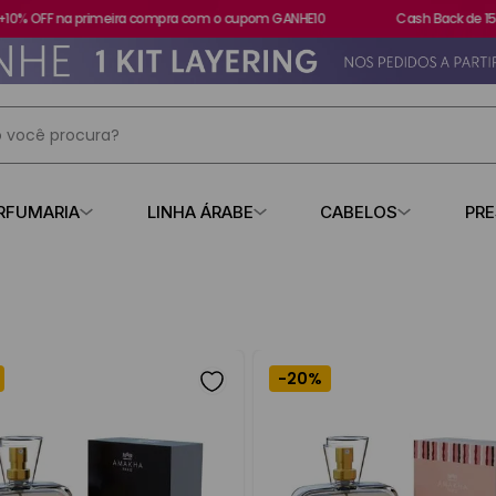
OFF na primeira compra com o cupom GANHE10
Cash Back de 15%
 você procura?
IS BUSCADOS
RFUMARIA
LINHA ÁRABE
CABELOS
PR
s
contratipo
-
20%
Ocasião
Perfil
Referência
Fai
losa
R$ 