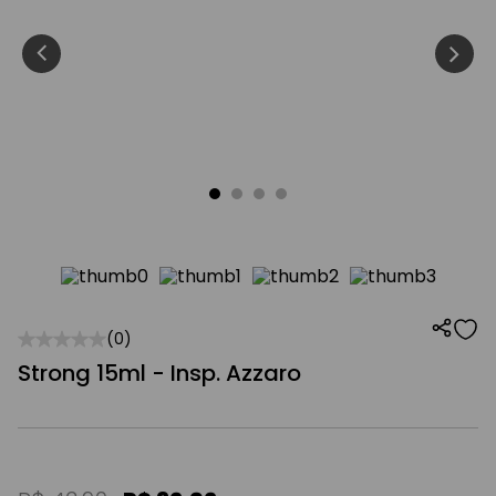
☆
☆
☆
☆
☆
(
0
)
Strong 15ml - Insp. Azzaro