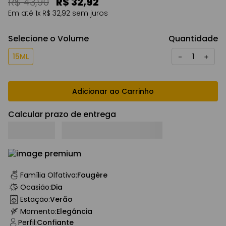
R$
43
,
90
R$
32
,
92
Em até
1
x
R$
32
,
92
sem juros
Selecione o Volume
Quantidade
15ML
－
＋
Adicionar ao Carrinho
Calcular prazo de entrega
Família Olfativa
:
Fougère
Ocasião
:
Dia
Estação
:
Verão
Momento
:
Elegância
Perfil
:
Confiante