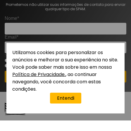
Prometemos não utilizar suas informações de contato para enviar
qualquer tipo de SPAM.
Nome*
Email*
Utilizamos cookies para personalizar os
Sou um consultor?*
anúncios e melhorar a sua experiência no site.
Sim
Não
Você pode saber mais sobre isso em nossa
Política de Privacidade.
, ao continuar
CADASTRAR-ME
navegando, você concorda com estas
condições.
Entendi
Dúvidas?
Fale com a Ana
O nome Amakha tem origem no idioma Zulu, uma das 11 línguas
oficiais da África do Sul, e significa perfume, essência. Esse nome foi