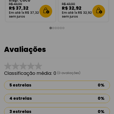
Insp. Coco
Mademoiselle
R$
43
,
90
R$
43
,
90
R$
37
,
32
R$
32
,
92
Em até
1
x
R$
37
,
32
Em até
1
x
R$
32
,
92
sem juros
sem juros
Avaliações
☆
☆
☆
☆
☆
Classificação média: 0
(0 avaliações)
5 estrelas
0%
4 estrelas
0%
3 estrelas
0%