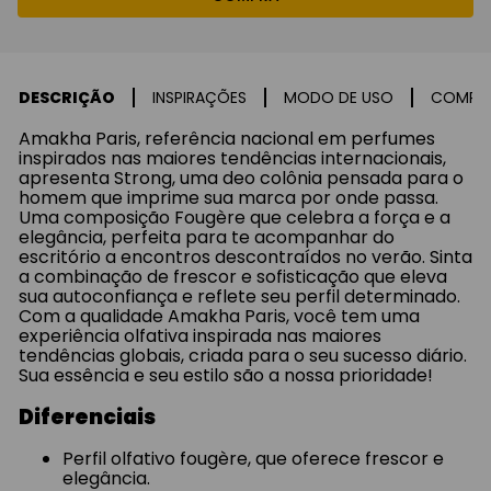
DESCRIÇÃO
INSPIRAÇÕES
MODO DE USO
COMPO
Amakha Paris, referência nacional em perfumes
inspirados nas maiores tendências internacionais,
apresenta Strong, uma deo colônia pensada para o
homem que imprime sua marca por onde passa.
Uma composição Fougère que celebra a força e a
elegância, perfeita para te acompanhar do
escritório a encontros descontraídos no verão. Sinta
a combinação de frescor e sofisticação que eleva
sua autoconfiança e reflete seu perfil determinado.
Com a qualidade Amakha Paris, você tem uma
experiência olfativa inspirada nas maiores
tendências globais, criada para o seu sucesso diário.
Sua essência e seu estilo são a nossa prioridade!
Diferenciais
Perfil olfativo fougère, que oferece frescor e
elegância.