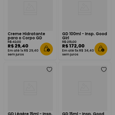
Creme Hidratante
GD 100ml - Insp. Good
para o Corpo GD
Girl
80ml
R$
42
,
00
R$
215
,
00
R$
29
,
40
R$
172
,
00
Em até
1
x
R$
29
,
40
Em até
5
x
R$
34
,
40
sem juros
sem juros
GD Légère 15ml - Insp.
GD 15ml - Insp. Good