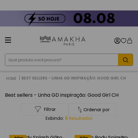
149,90
Parcele em até 6X sem juros
+10% OFF na primeira compra 
TERMOS MAIS BUSCADOS
1
º
perfumes
2
º
521
3
º
athena
4
º
gd
Qual produto você procura?
5
º
perfume contratipo
6
º
escandalosa
BEST SELLERS - LINHA GD INSPIRAÇÃO: GOOD GIRL CH
7
º
212
Best sellers - Linha GD inspiração: Good Girl CH
8
º
kit
9
º
chic woman
Filtrar
Ordenar por
10
º
fortune
8