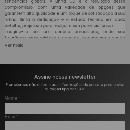
tendências globais. A Linha GD é o resultado desse
compromisso, com uma variedade de opções que
garantem alta qualidade e um toque de sofisticação à sua
rotina. Sinta a dedicação e o estudo técnico em cada
detalhe, projetado para realçar o seu potencial único.
Imagine-se em um cenário paradisíaco, onde sua
fragrância exala mistério e encanto, tornando-a o centro
das atenções. Seja para um evento especial ou para o dia
Ver mais
a dia, a Linha GD Amakha Paris foi criada para que você se
Por que escolher a Linha GD da Amakha Paris?
sinta poderosa e deslumbrante, marcando presença com
uma aura inesquecível.
A Linha GD da Amakha Paris destaca-se por sua
composição floral ambarada exclusiva, que proporciona
Assine nossa newsletter
uma experiência sensorial única. Cada produto é
formulado com dedicação e estudo técnico, garantindo
Prometemos não utilizar suas informações de contato para enviar
qualquer tipo de SPAM.
uma fusão de notas exuberantes que evocam
feminilidade e sensualidade. Escolher a Linha GD significa
Nome*
optar por fragrâncias que criam uma aura de elegância e
sofisticação, transformando o seu autocuidado em um
verdadeiro ritual de beleza.
Email*
Para selecionar o produto ideal, considere a ocasião: um
body splash é perfeito para refrescar o corpo e a alma