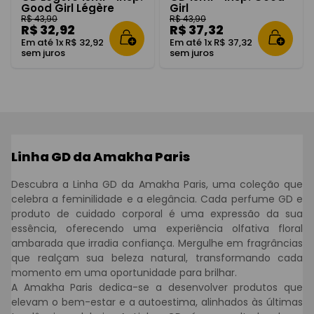
Good Girl Légère
Girl
R$
43
,
90
R$
43
,
90
R$
32
,
92
R$
37
,
32
Em até
1
x
R$
32
,
92
Em até
1
x
R$
37
,
32
sem juros
sem juros
Linha GD da Amakha Paris
Descubra a Linha GD da Amakha Paris, uma coleção que
celebra a feminilidade e a elegância. Cada perfume GD e
produto de cuidado corporal é uma expressão da sua
essência, oferecendo uma experiência olfativa floral
ambarada que irradia confiança. Mergulhe em fragrâncias
que realçam sua beleza natural, transformando cada
momento em uma oportunidade para brilhar.
A Amakha Paris dedica-se a desenvolver produtos que
elevam o bem-estar e a autoestima, alinhados às últimas