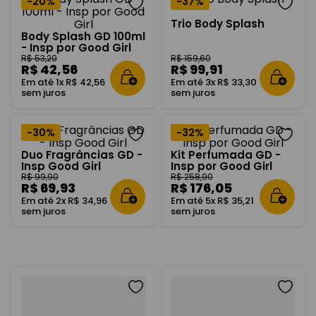
-
20%
-
37%
Trio Body Splash
Body Splash GD 100ml
- Insp por Good Girl
R$
53
,
20
R$
159
,
60
R$
42
,
56
R$
99
,
91
Em até
1
x
R$
42
,
56
Em até
3
x
R$
33
,
30
sem juros
sem juros
-
30%
-
32%
Duo Fragrâncias GD -
Kit Perfumada GD -
Insp Good Girl
Insp por Good Girl
R$
99
,
90
R$
258
,
90
R$
69
,
93
R$
176
,
05
Em até
2
x
R$
34
,
96
Em até
5
x
R$
35
,
21
sem juros
sem juros