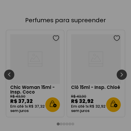
Perfumes para supreender
Chic Woman 15ml -
Clô 15ml - Insp. Chloé
Insp. Coco
Mademoiselle
R$
43
,
90
R$
43
,
90
R$
37
,
32
R$
32
,
92
Em até
1
x
R$
37
,
32
Em até
1
x
R$
32
,
92
sem juros
sem juros