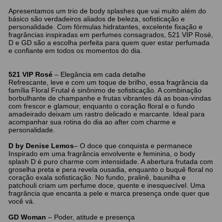
Apresentamos um trio de body splashes que vai muito além do
básico são verdadeiros aliados de beleza, sofisticação e
personalidade. Com fórmulas hidratantes, excelente fixação e
fragrâncias inspiradas em perfumes consagrados, 521 VIP Rosé,
D e GD são a escolha perfeita para quem quer estar perfumada
e confiante em todos os momentos do dia.
521 VIP Rosé
– Elegância em cada detalhe
Refrescante, leve e com um toque de brilho, essa fragrância da
família Floral Frutal é sinônimo de sofisticação. A combinação
borbulhante de champanhe e frutas vibrantes dá as boas-vindas
com frescor e glamour, enquanto o coração floral e o fundo
amadeirado deixam um rastro delicado e marcante. Ideal para
acompanhar sua rotina do dia ao after com charme e
personalidade.
D
by Denise Lemos
– O doce que conquista e permanece
Inspirado em uma fragrância envolvente e feminina, o body
splash D é puro charme com intensidade. A abertura frutada com
groselha preta e pera revela ousadia, enquanto o buquê floral no
coração exala sofisticação. No fundo, pralinê, baunilha e
patchouli criam um perfume doce, quente e inesquecível. Uma
fragrância que encanta a pele e marca presença onde quer que
você vá.
GD Woman
– Poder, atitude e presença