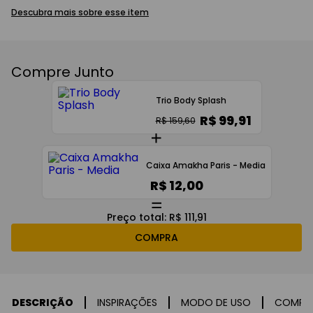
Descubra mais sobre esse item
Compre Junto
Trio Body Splash
R$ 99,91
R$ 159,60
Caixa Amakha Paris - Media
R$ 12,00
Preço total:
R$ 111,91
COMPRA
DESCRIÇÃO
INSPIRAÇÕES
MODO DE USO
COMPO