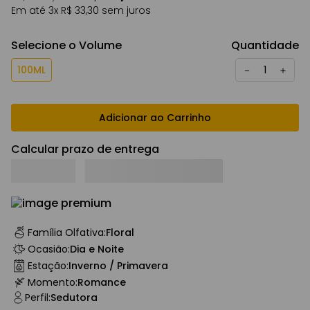
Em até
3
x
R$
33
,
30
sem juros
Selecione o Volume
Quantidade
100ML
－
＋
Adicionar ao Carrinho
Calcular prazo de entrega
Família Olfativa
:
Floral
Ocasião
:
Dia e Noite
Estação
:
Inverno / Primavera
Momento
:
Romance
Perfil
:
Sedutora