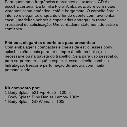
Para quem ama fragrâncias marcantes e luxuosas, GD é a
escolha certeira. Da família Floral Ambarada, abre com notas
vibrantes como amêndoa, café e bergamota. O coração floral é
intenso e elegante, enquanto o fundo quente com fava tonka,
cacau, madeiras nobres e especiarias entrega um rastro
irresistível de sofisticação. Um verdadeiro statement de estilo e
confiança.
Práticos, elegantes e perfeitos para presentear
Com embalagens compactas e cheias de estilo, esses body
splashes são ideais para ter sempre à mão na bolsa, no
nécessaire ou na gaveta do trabalho. Seja para uso pessoal ou
para surpreender alguém especial, essa seleção combina
hidratação, frescor e perfumação duradoura com muita
personalidade.
Kit composto por:
1 Body Splash 521 Vip Rosé - 100ml
1 Body Splash D by Denise Lemos- 100ml
1 Body Splash GD Woman - 100ml