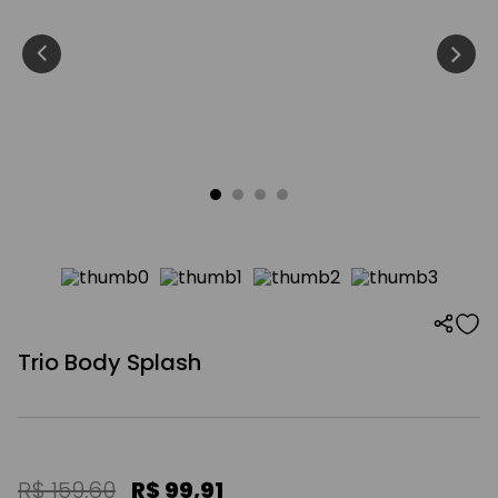
Trio Body Splash
R$
159
,
60
R$
99
,
91