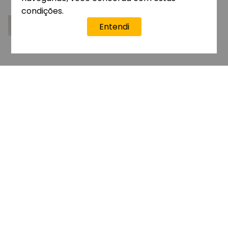
condições.
Entendi
Dúvidas?
Fale com a Ana
INSTITUCIONAL
REPRESENTANTE
AJUDA
ATENDIMENTO
A EMPRESA