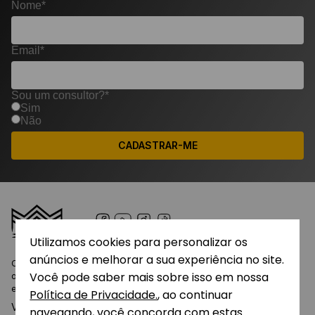
Nome*
Email*
Sou um consultor?*
Sim
Não
CADASTRAR-ME
Utilizamos cookies para personalizar os
anúncios e melhorar a sua experiência no site.
O nome Amakha tem origem no idioma Zulu, uma das 11 línguas
Você pode saber mais sobre isso em nossa
oficiais da África do Sul, e significa perfume, essência. Esse nome foi
escolhido pela origem desse idioma, que...
Política de Privacidade.
, ao continuar
Ver mais
navegando, você concorda com estas