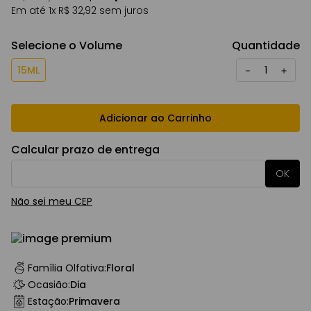
Em até
1
x
R$
32
,
92
sem juros
Selecione o Volume
Quantidade
15ML
－
＋
Adicionar ao Carrinho
Calcular prazo de entrega
Não sei meu CEP
Família Olfativa
:
Floral
Ocasião
:
Dia
Estação
:
Primavera