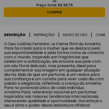
Preço total:
R$ 98,76
COMPRA
DESCRIÇÃO
INSPIRAÇÕES
MODO DE USO
COMPO
O Deo Colônia Feminino Je t'aime 15ml da Amakha
Paris foi criado para a mulher que se destaca pela
sua espontaneidade e pela forma como se conecta
com o mundo. Inspirado em fragrâncias que
celebram a sofisticação, ele envolve sua pele com
um véu floral delicado, mas presente, ideal para
complementar sua imagem em qualquer situação
diurna. Mais do que um perfume, é um realce para
sua confiança e um convite para viver cada dia com
paixão e elegância, refletindo a crença da Amakha
Paris no potencial único de cada indivíduo.
Amakha Paris: referência nacional em perfumes
inspirados nas maiores tendências internacionais,
oferecendo qualidade e oportunidade. Garanta já o
seu e sinta o poder dessa assinatura olfativa!