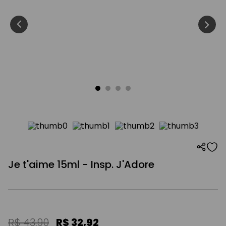
Je t'aime 15ml - Insp. J'Adore
R$
43
,
90
R$
32
,
92