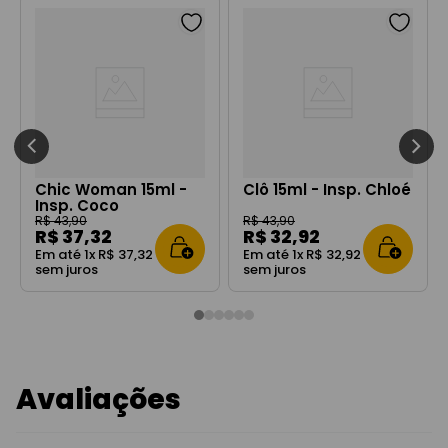
Chic Woman 15ml -
Clô 15ml - Insp. Chloé
Insp. Coco
Mademoiselle
R$
43
,
90
R$
43
,
90
R$
37
,
32
R$
32
,
92
Em até
1
x
R$
37
,
32
Em até
1
x
R$
32
,
92
sem juros
sem juros
Avaliações