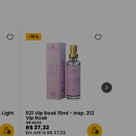
-
15%
 Light
521 Vip Rosé 15ml - Insp. 212
Vip Rosé
R$
43
,
90
R$
37
,
32
Em até
1
x
R$
37
,
32