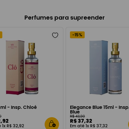
Perfumes para supreender
-
15%
5ml - Insp. Chloé
Elegance Blue 15ml - Insp.
Blue
0
R$
43
,
90
2
,
92
R$
37
,
32
é
1
x
R$
32
,
92
Em até
1
x
R$
37
,
32