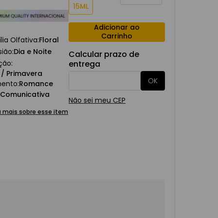
15ML
Adicionar ao
Carrinho
lia Olfativa
:
Floral
sião
:
Dia e Noite
Calcular prazo de
ção
:
entrega
 / Primavera
ento
:
Romance
Comunicativa
Não sei meu CEP
 mais sobre esse item