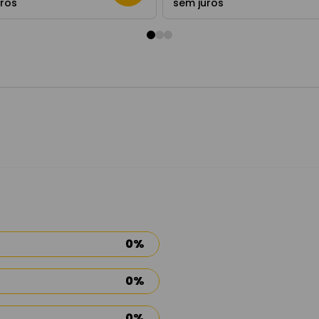
uros
sem juros
0%
0%
0%