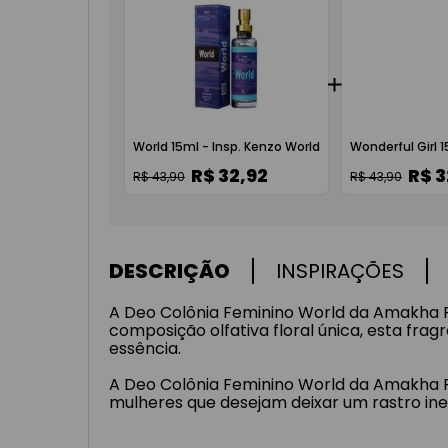
World 15ml - Insp. Kenzo World
Wonderful Girl 
R$ 32,92
R$ 3
R$ 43,90
R$ 43,90
DESCRIÇÃO
INSPIRAÇÕES
A Deo Colônia Feminino World da Amakha 
composição olfativa floral única, esta frag
essência.
A Deo Colônia Feminino World da Amakha Pa
mulheres que desejam deixar um rastro in