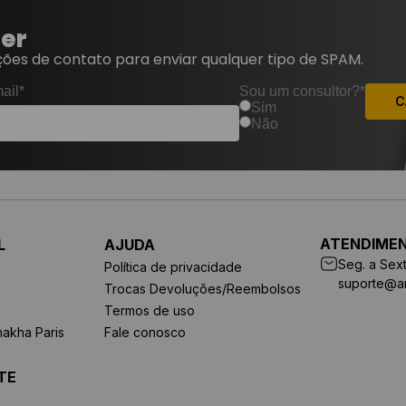
ter
ões de contato para enviar qualquer tipo de SPAM.
ail*
Sou um consultor?*
C
Sim
Não
ATENDIME
L
AJUDA
Seg. a Sext
Política de privacidade
suporte@a
Trocas Devoluções/Reembolsos
Termos de uso
makha Paris
Fale conosco
TE