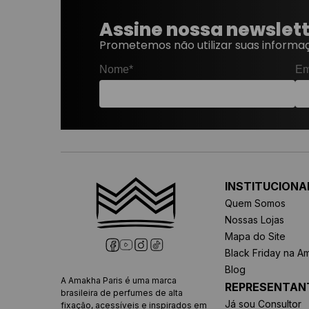
Assine nossa newslet
Prometemos não utilizar suas informaç
Nome*
Em
INSTITUCIONA
Quem Somos
Nossas Lojas
Mapa do Site
Black Friday na A
Blog
A Amakha Paris é uma marca
REPRESENTAN
brasileira de perfumes de alta
Já sou Consultor
fixação, acessíveis e inspirados em