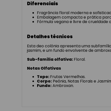
Diferenciais
Fragrância floral moderna e sofisticad
Embalagem compacta e prática para o
Fórmula vegana e livre de crueldade a
Detalhes técnicos
Esta deo colônia apresenta uma subfamília 
jasmim, e um fundo envolvente de ambrox
Sub-família olfativa:
Floral.
Notas Olfativas
Topo:
Frutas Vermelhas.
Corpo:
Peônia, Notas Florais e Jasmi
Fundo:
Ambroxan.