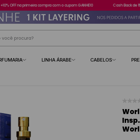
0% OFF na primeira compra com o cupom GANHE10
Cash Back de 15%
 você procura?
IS BUSCADOS
RFUMARIA
LINHA ÁRABE
CABELOS
PR
s
contratipo
☆
☆
☆
losa
Worl
Insp
Wor