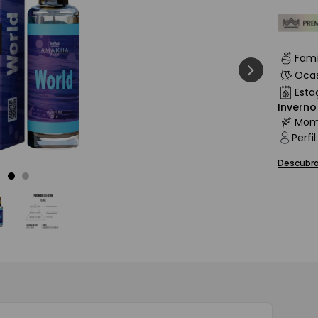
ash
Famí
Oca
Esta
Inverno
Mom
Perfil
:
Descubra