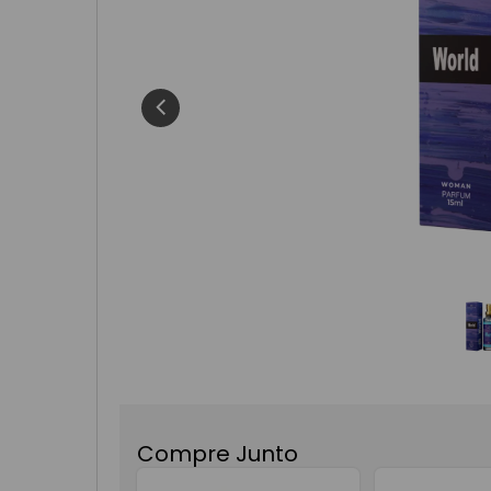
8
º
fortune
9
º
body spl
10
º
kit
Compre Junto