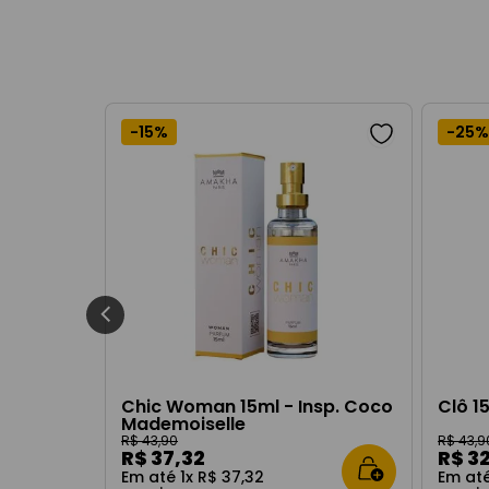
-
15%
-
25%
Chic Woman 15ml - Insp. Coco
Clô 1
Mademoiselle
R$
43
,
90
R$
43
,
9
R$
37
,
32
R$
3
Em até
1
x
R$
37
,
32
Em at