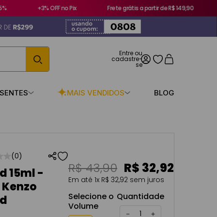
+3% OFF no Pix
Frete grátis a partir de R$ 149,90
ESENTES
MAIS VENDIDOS
BLOG
☆
☆
(
0
)
R$
43
,
90
R$
32
,
92
d 15ml -
Em até
1
x
R$
32
,
92
sem juros
. Kenzo
Selecione o
Quantidade
ld
Volume
－
＋