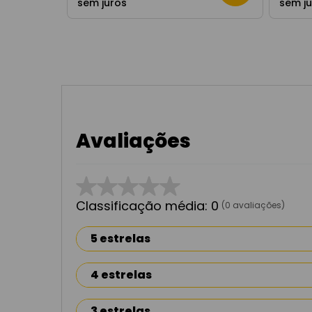
sem juros
sem j
Avaliações
☆
☆
☆
☆
☆
Classificação média: 0
(0 avaliações)
5 estrelas
4 estrelas
3 estrelas