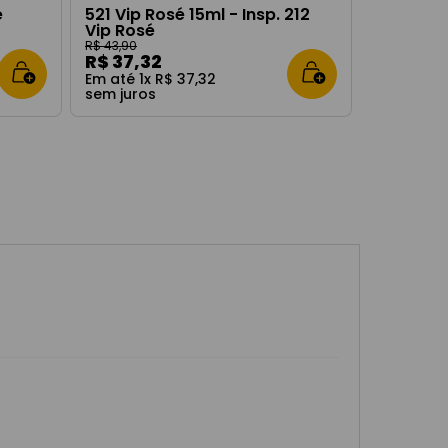
e
521 Vip Rosé 15ml - Insp. 212
Vip Rosé
R$
43
,
90
R$
37
,
32
Em até
1
x
R$
37
,
32
sem juros