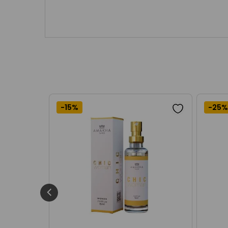
-
15%
-
25%