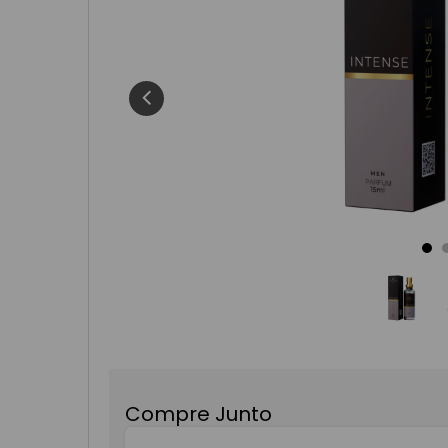
8
º
kit
9
º
chic wo
10
º
fortune
Compre Junto