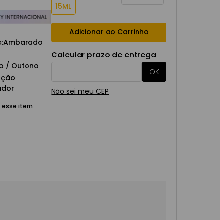
15ML
Adicionar ao Carrinho
a
:
Ambarado
Calcular prazo de entrega
no / Outono
ução
ador
Não sei meu CEP
 esse item