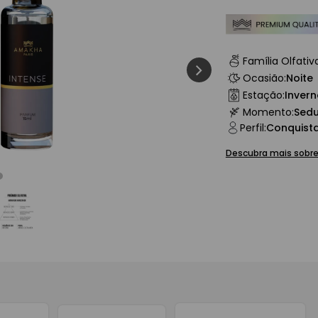
man
Família Olfativ
Ocasião
:
Noite
Estação
:
Inver
Momento
:
Sed
Perfil
:
Conquist
Descubra mais sobre