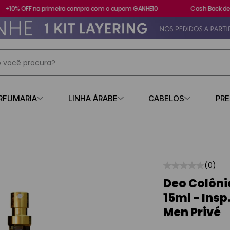
10% OFF na primeira compra com o cupom GANHE10
Cash Back de 15
 você procura?
IS BUSCADOS
RFUMARIA
LINHA ÁRABE
CABELOS
PR
s
☆
☆
☆
☆
☆
(
0
)
contratipo
Deo Colôni
15ml - Insp
losa
Men Privé