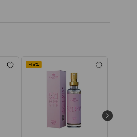
-
15%