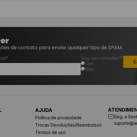
ter
ões de contato para enviar qualquer tipo de SPAM.
ail*
Sou um consultor?*
C
Sim
Não
ATENDIME
L
AJUDA
Seg. a Sext
Política de privacidade
suporte@a
Trocas Devoluções/Reembolsos
Termos de uso