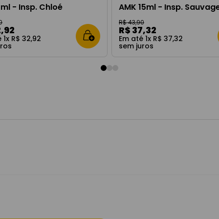
5ml - Insp. Chloé
AMK 15ml - Insp. Sauvag
0
R$
43
,
90
2
,
92
R$
37
,
32
é
1
x
R$
32
,
92
Em até
1
x
R$
37
,
32
uros
sem juros