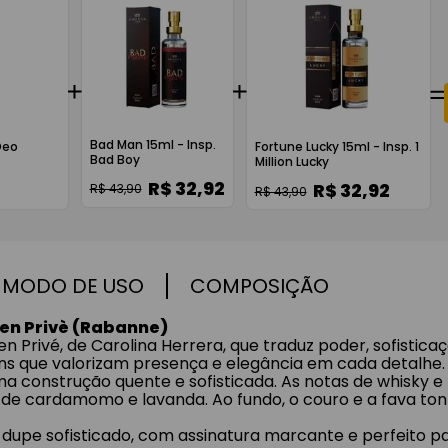
Bad Man 15ml - Insp.
Deo
Fortune Lucky 15ml - Insp. 1
Bad Boy
Million Lucky
R$ 32,92
R$ 32,92
R$ 43,90
R$ 43,90
MODO DE USO
COMPOSIÇÃO
Men Privè (Rabanne)
n Privé, de Carolina Herrera, que traduz poder, sofistic
 que valorizam presença e elegância em cada detalhe.
uma construção quente e sofisticada. As notas de whisky 
 de cardamomo e lavanda. Ao fundo, o couro e a fava to
upe sofisticado, com assinatura marcante e perfeito pa