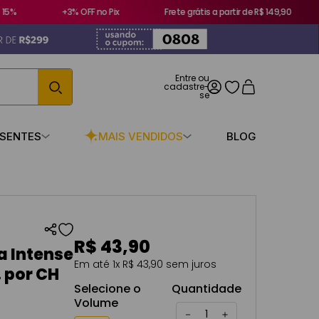
%
+3% OFF no Pix
Frete grátis a partir de R$ 149,90
ESENTES
MAIS VENDIDOS
BLOG
R$
43
,
90
a Intense
Em até
1
x
R$
43
,
90
sem juros
. por CH
Selecione o
Quantidade
Volume
－
＋