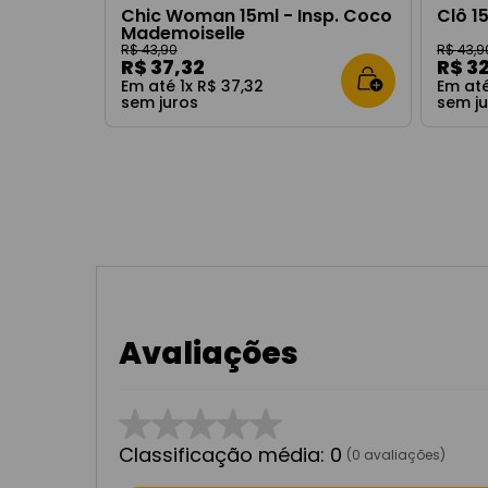
Chic Woman 15ml - Insp. Coco
Clô 1
Mademoiselle
R$
43
,
90
R$
43
,
9
R$
37
,
32
R$
3
Em até
1
x
R$
37
,
32
Em at
sem juros
sem j
Avaliações
☆
☆
☆
☆
☆
Classificação média: 0
(0 avaliações)