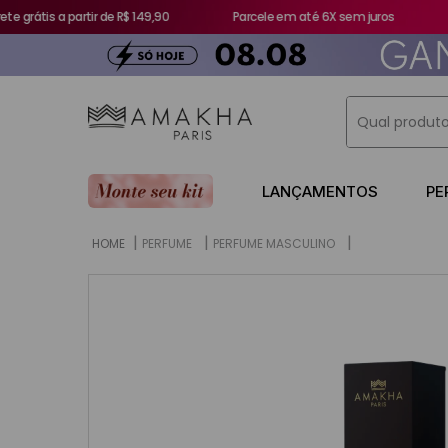
e grátis a partir de R$ 149,90
Parcele em até 6X sem juros
+
Qual produto
TERMOS MA
LANÇAMENTOS
PE
1
º
perfume
PERFUME
PERFUME MASCULINO
2
º
521
3
º
athena
4
º
gd
5
º
perfume 
6
º
escanda
7
º
212