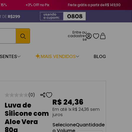
5%
+3% OFF no Pix
Frete grátis a partir de R$ 149,90
ESENTES
MAIS VENDIDOS
BLOG
☆
☆
☆
☆
☆
(
0
)
R$
24
,
36
Luva de
Em até
1
x
R$
24
,
36
sem
Silicone com
juros
Aloe Vera
Selecione
Quantidade
80g
o Volume