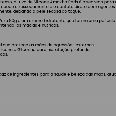
tenso, a Luva de Silicone Amakha Paris é o segredo para
e impede o ressecamento e o contato direto com agentes
amente, deixando a pele sedosa ao toque.
Vera 80g é um creme hidratante que forma uma película p
tendo-as macias e nutridas.
el que protege as mãos de agressões externas.
licone e Glicerina para hidratação profunda.
das.
az de ingredientes para a saúde e beleza das mãos, atu