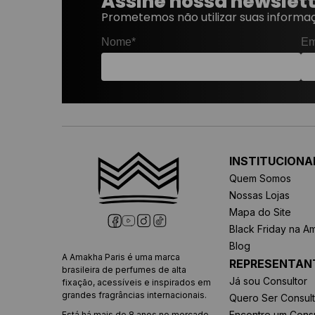
Assine nossa newslet
Prometemos não utilizar suas informaç
Nome*
Em
INSTITUCIONA
Quem Somos
Nossas Lojas
Mapa do Site
Black Friday na A
Blog
A Amakha Paris é uma marca
REPRESENTAN
brasileira de perfumes de alta
Já sou Consultor
fixação, acessíveis e inspirados em
grandes fragrâncias internacionais.
Quero Ser Consult
Encontre um Consu
Está há mais de 8 anos no mercado,