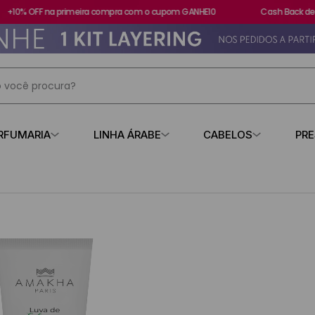
+10% OFF na primeira compra com o cupom GANHE10
Cash Back de 1
 você procura?
IS BUSCADOS
RFUMARIA
LINHA ÁRABE
CABELOS
PR
s
contratipo
losa