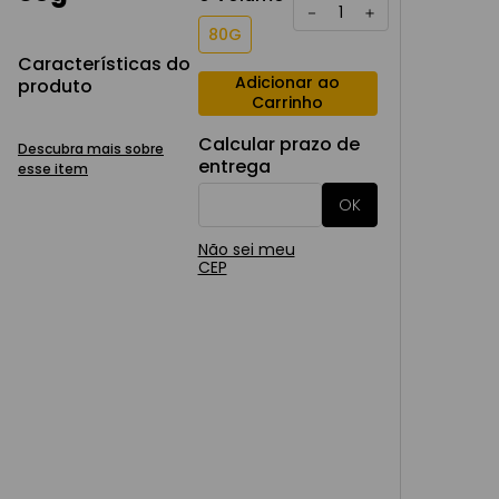
－
＋
80G
Características do
Adicionar ao
produto
Carrinho
Calcular prazo de
Descubra mais sobre
entrega
esse item
Não sei meu
CEP