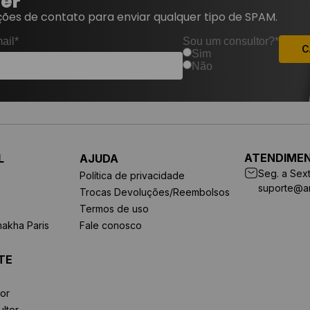
ter
ões de contato para enviar qualquer tipo de SPAM.
ail*
Sou um consultor?*
C
Sim
Não
ATENDIME
L
AJUDA
Seg. a Sext
Política de privacidade
suporte@a
Trocas Devoluções/Reembolsos
Termos de uso
makha Paris
Fale conosco
TE
or
ltor