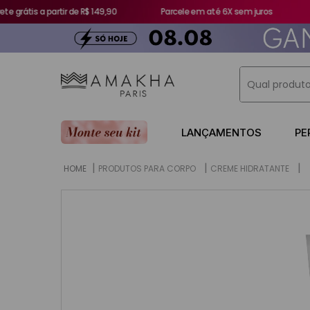
e grátis a partir de R$ 149,90
Parcele em até 6X sem juros
Qual produto
TERMOS MA
LANÇAMENTOS
PE
1
º
perfume
PRODUTOS PARA CORPO
CREME HIDRATANTE
2
º
521
3
º
athena
4
º
gd
5
º
perfume 
6
º
212
7
º
escanda