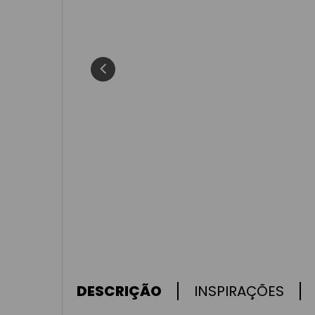
8
º
chic wo
9
º
elegance
10
º
fortune
DESCRIÇÃO
INSPIRAÇÕES