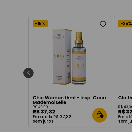
-
15%
-
25%
Chic Woman 15ml - Insp. Coco
Clô 1
Mademoiselle
R$
43
,
90
R$
43
,
9
R$
37
,
32
R$
3
Em até
1
x
R$
37
,
32
Em at
sem juros
sem j