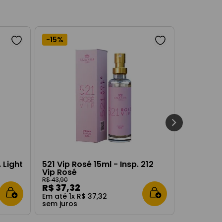
-
15%
 Light
521 Vip Rosé 15ml - Insp. 212
Vip Rosé
R$
43
,
90
R$
37
,
32
Em até
1
x
R$
37
,
32
sem juros