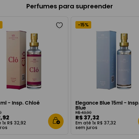
Perfumes para supreender
-
15%
5ml - Insp. Chloé
Elegance Blue 15ml - Insp.
Blue
0
R$
43
,
90
2
,
92
R$
37
,
32
é
1
x
R$
32
,
92
Em até
1
x
R$
37
,
32
uros
sem juros