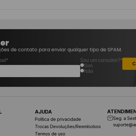
ter
ões de contato para enviar qualquer tipo de SPAM.
ail*
Sou um consultor?*
C
Sim
Não
ATENDIME
L
AJUDA
Seg. a Sext
Política de privacidade
suporte@a
Trocas Devoluções/Reembolsos
Termos de uso