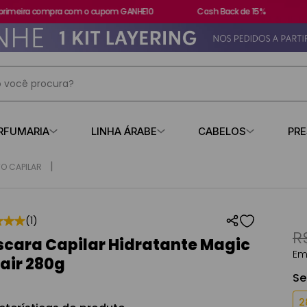
imeira compra com o cupom GANHE10
Cash Back de 15%
+3
 você procura?
IS BUSCADOS
RFUMARIA
LINHA ÁRABE
CABELOS
PR
s
O CAPILAR
contratipo
★
★
★
(
1
)
R
losa
cara Capilar Hidratante Magic
Em
air 280g
Se
2