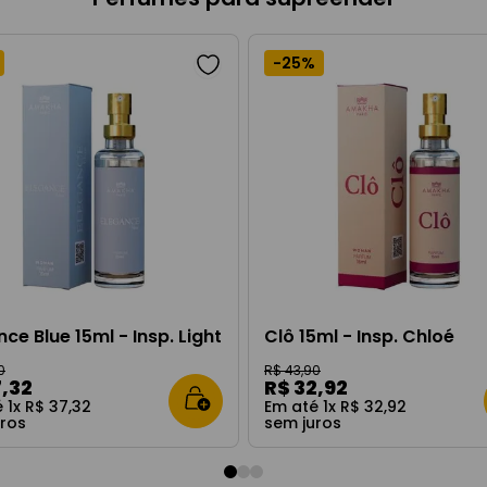
-
25%
nce Blue 15ml - Insp. Light
Clô 15ml - Insp. Chloé
0
R$
43
,
90
7
,
32
R$
32
,
92
é
1
x
R$
37
,
32
Em até
1
x
R$
32
,
92
uros
sem juros