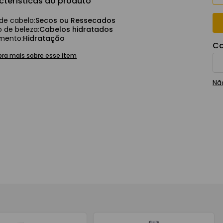
cterísticas do produto
 de cabelo
:
Secos ou Ressecados
ash
o de beleza
:
Cabelos hidratados
amento
:
Hidratação
Ca
ra mais sobre esse item
Nã