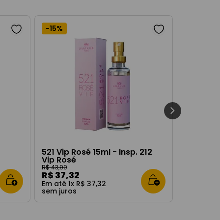
-
15%
521 Vip Rosé 15ml - Insp. 212
Vip Rosé
R$
43
,
90
R$
37
,
32
Em até
1
x
R$
37
,
32
sem juros