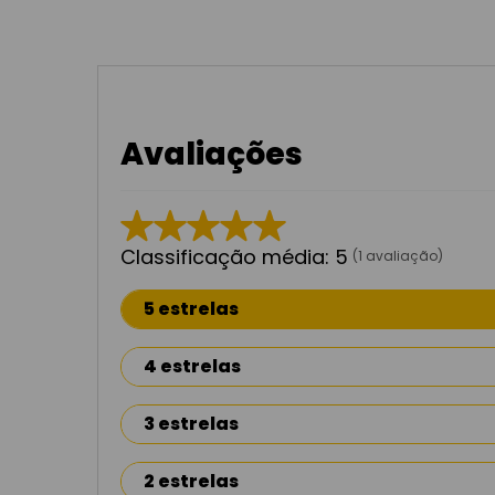
Avaliações
★
★
★
★
★
Classificação média: 5
(1 avaliação)
5 estrelas
4 estrelas
3 estrelas
2 estrelas