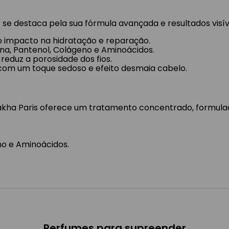
se destaca pela sua fórmula avançada e resultados visív
to impacto na hidratação e reparação.
na, Pantenol, Colágeno e Aminoácidos.
reduz a porosidade dos fios.
, com um toque sedoso e efeito desmaia cabelo.
kha Paris oferece um tratamento concentrado, formula
no e Aminoácidos.
Perfumes para supreender