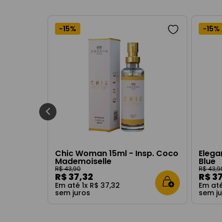
-
15%
-
15%
Chic Woman 15ml - Insp. Coco
Elega
Mademoiselle
Blue
R$
43
,
90
R$
43
,
9
R$
37
,
32
R$
3
Em até
1
x
R$
37
,
32
Em at
sem juros
sem j