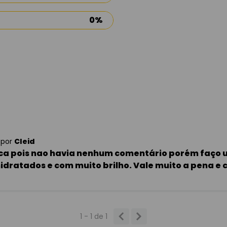
0%
por
Cleid
a pois nao havia nenhum comentário porém faço us
idratados e com muito brilho. Vale muito a pena e c
1 - 1
de
1