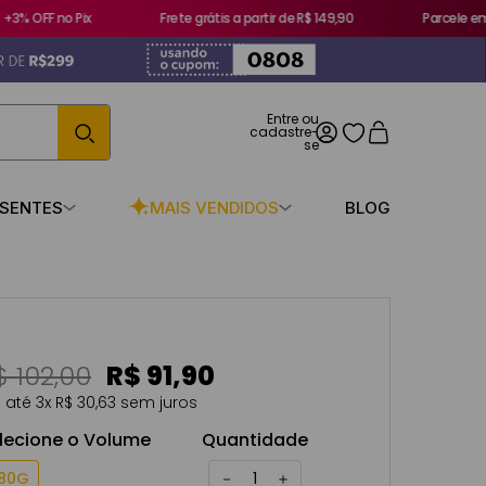
% OFF no Pix
Frete grátis a partir de R$ 149,90
Parcele em a
ESENTES
MAIS VENDIDOS
BLOG
$
102
,
00
R$
91
,
90
 até
3
x
R$
30
,
63
sem juros
lecione o Volume
Quantidade
80G
－
＋