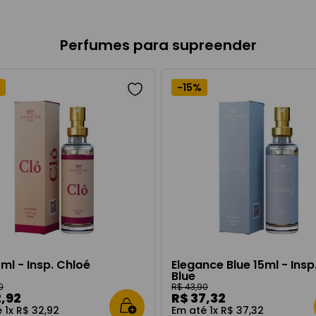
Perfumes para supreender
-
15%
5ml - Insp. Chloé
Elegance Blue 15ml - Insp.
Blue
0
R$
43
,
90
2
,
92
R$
37
,
32
é
1
x
R$
32
,
92
Em até
1
x
R$
37
,
32