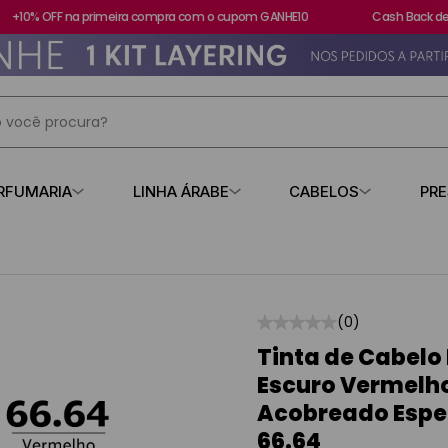
+10% OFF na primeira compra com o cupom GANHE10
Cash Back de 1
 você procura?
IS BUSCADOS
RFUMARIA
LINHA ÁRABE
CABELOS
PR
s
contratipo
☆
☆
☆
☆
☆
(
0
)
Tinta de Cabelo
Escuro Vermelh
Acobreado Espe
losa
66.64