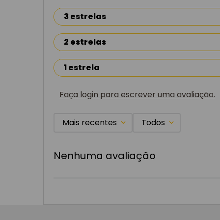
3 estrelas
2 estrelas
1 estrela
Faça login para escrever uma avaliação.
Mais recentes
Todos
Nenhuma avaliação