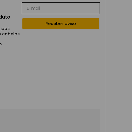
duto
tipos
s cabelos
m