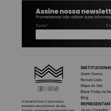
Assine nossa newslet
Prometemos não utilizar suas informaç
Nome*
Em
INSTITUCIONA
Quem Somos
Nossas Lojas
Mapa do Site
Black Friday na A
Blog
A Amakha Paris é uma marca
REPRESENTAN
brasileira de perfumes de alta
Já sou Consultor
fixação, acessíveis e inspirados em