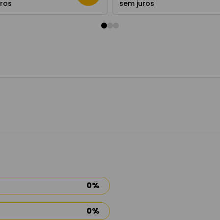
uros
sem juros
0%
0%