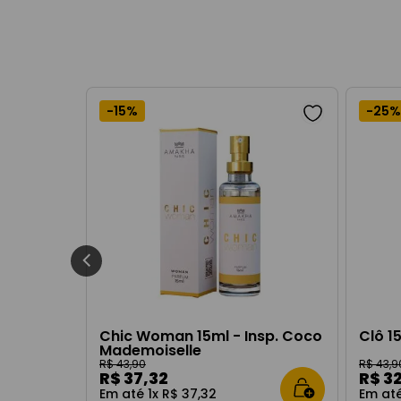
-
15%
-
25%
Chic Woman 15ml - Insp. Coco
Clô 1
Mademoiselle
R$
43
,
90
R$
43
,
9
R$
37
,
32
R$
3
Em até
1
x
R$
37
,
32
Em at