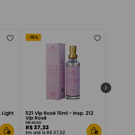
-
15%
 Light
521 Vip Rosé 15ml - Insp. 212
Vip Rosé
R$
43
,
90
R$
37
,
32
Em até
1
x
R$
37
,
32