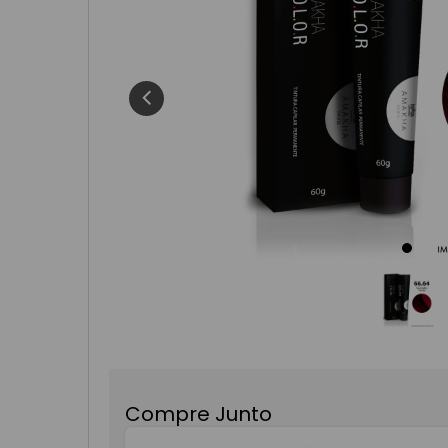
8
º
fortune
9
º
elegance
10
º
body spl
Compre Junto