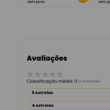
sem juros
sem j
Avaliações
☆
☆
☆
☆
☆
Classificação média: 0
(0 avaliações)
5 estrelas
4 estrelas