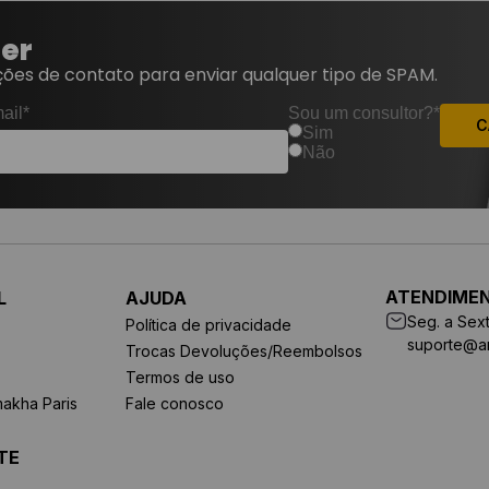
ter
ões de contato para enviar qualquer tipo de SPAM.
ail*
Sou um consultor?*
C
Sim
Não
ATENDIME
L
AJUDA
Seg. a Sext
Política de privacidade
suporte@a
Trocas Devoluções/Reembolsos
Termos de uso
makha Paris
Fale conosco
TE