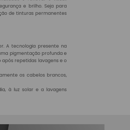
egurança e brilho. Seja para
leção de tinturas permanentes
r. A tecnologia presente na
 uma pigmentação profunda e
 após repetidas lavagens e o
tamente os cabelos brancos,
ia, à luz solar e a lavagens
dos e naturais de acordo com o
quanto escurecer os fios de
ados para manter o seu cabelo