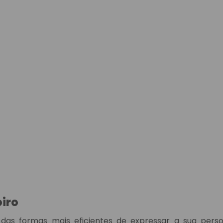
man
oiro
das formas mais eficientes de expressar a sua person