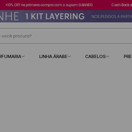
+10% OFF na primeira compra com o cupom GANHE10
Cash Back de
 você procura?
IS BUSCADOS
RFUMARIA
LINHA ÁRABE
CABELOS
PR
s
contratipo
a
Tamanho
Tipos de cab
para Cabelo
losa