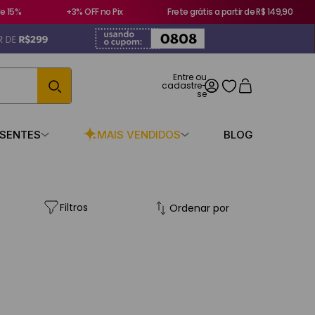
 15%
+3% OFF no Pix
Frete grátis a partir de R$ 149,90
ESENTES
MAIS VENDIDOS
BLOG
Filtros
Ordenar por
elo
Faixas de preço
R$ 44,00
–
R$ 50,00