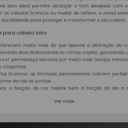
lo loiro ideal permite alcançar o tom desejado com s
brir os cabelos brancos ou mudar de reflexo, a nossa se
a durabilidade para proteger e transformar o seu cabelo.
a para cabelo loiro
o oferecem muito mais do que apenas a alteração da co
mônia atua diretamente no córtex capilar, garantindo
e a cor permaneça vibrante por muito mais tempo, mesmo
e chapinhas.
fios brancos: as fórmulas permanentes cobrem perfei
rme da raiz às pontas.
nos: a fixação da cor resiste bem à fricção do dia a d
Ver mais
ossível transitar entre reflexos quentes, frios, acobrea
s sobre tinta para cabelo loiro
o: a composição permite tanto clarear a base natural 
 sobre o processo de aplicação, escolha de cores e cuid