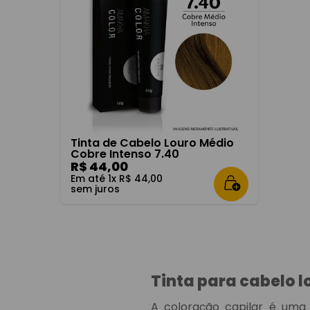
8
º
chic wo
9
º
elegance
10
º
fortune
Tinta de Cabelo Louro Médio
Cobre Intenso 7.40
R$
44
,
00
Em até
1
x
R$
44
,
00
sem juros
Tinta para cabelo l
A coloração capilar é uma 