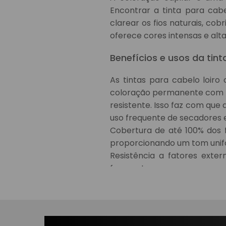
Encontrar a tinta para cabe
clarear os fios naturais, co
oferece cores intensas e alt
Benefícios e usos da tint
As tintas para cabelo loir
coloração permanente com a
resistente. Isso faz com qu
uso frequente de secadores 
Cobertura de até 100% dos 
proporcionando um tom unifo
Resistência a fatores exter
frequentes.
Versatilidade de nuances: é p
seu estilo pessoal.
Perguntas frequente
Clareamento e escureciment
Tire suas principais dúvidas
forma prática e segura.