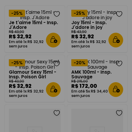
-
25%
-
25%
Je t'aime 15ml - Insp.
Joy 15ml - Insp.
J'Adore
J'adore in joy
R$
43
,
90
R$
43
,
90
R$
32
,
92
R$
32
,
92
Em até
1
x
R$
32
,
92
Em até
1
x
R$
32
,
92
sem juros
sem juros
-
25%
-
20%
Glamour Sexy 15ml -
AMK 100ml - Insp.
Insp. Poison Girl
Sauvage
R$
43
,
90
R$
215
,
00
R$
32
,
92
R$
172
,
00
Em até
1
x
R$
32
,
92
Em até
5
x
R$
34
,
40
sem juros
sem juros