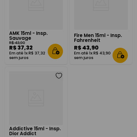
AMK 15ml - Insp.
Fire Men 15ml - Insp.
Sauvage
Fahrenheit
R$
43
,
90
R$
37
,
32
R$
43
,
90
Em até
1
x
R$
37
,
32
Em até
1
x
R$
43
,
90
sem juros
sem juros
Addictive 15ml - Insp.
Dior Addict