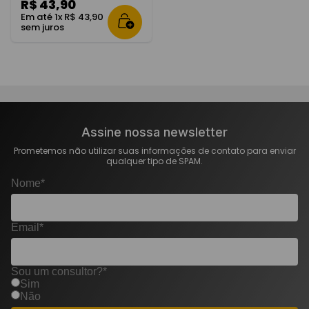
R$
43
,
90
Em até
1
x
R$
43
,
90
sem juros
Assine nossa newsletter
Prometemos não utilizar suas informações de contato para enviar
qualquer tipo de SPAM.
Nome*
Email*
Sou um consultor?*
Sim
Não