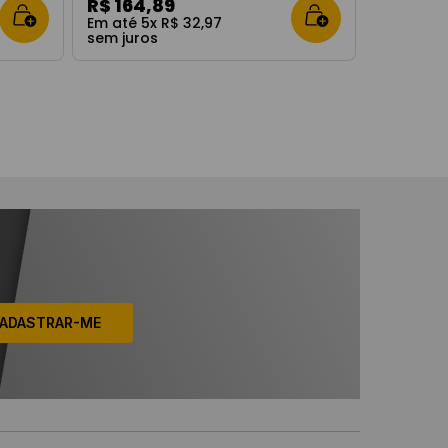
R$
164
,
89
Em até
5
x
R$
32
,
97
sem juros
ADASTRAR-ME