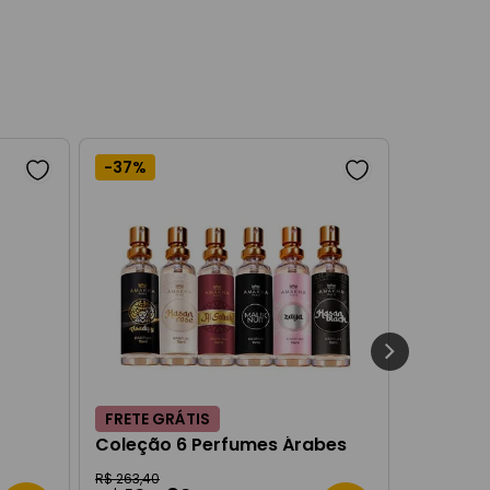
-
37%
FRETE GRÁTIS
Coleção 6 Perfumes Árabes
R$
263
,
40