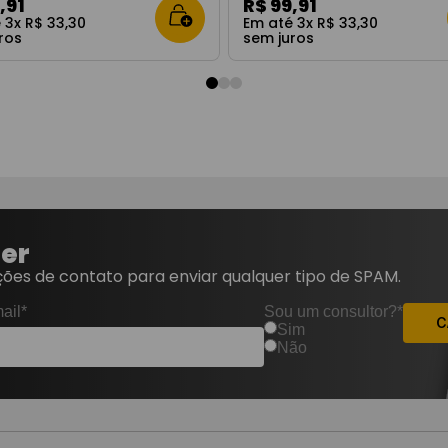
9
,
91
R$
99
,
91
é
3
x
R$
33
,
30
Em até
3
x
R$
33
,
30
ros
sem juros
ter
ões de contato para enviar qualquer tipo de SPAM.
ail*
Sou um consultor?*
C
Sim
Não