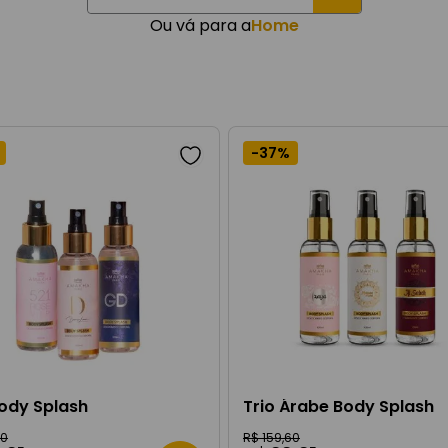
man
Ou vá para a
Home
IS BUSCADOS
s
-
37%
contratipo
losa
man
Body Splash
Trio Árabe Body Splash
60
R$
159
,
60