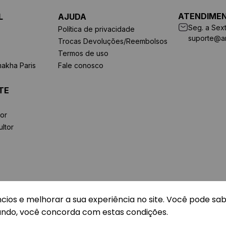
ATENDIME
L
AJUDA
Seg. a Sext
Política de privacidade
suporte@a
Trocas Devoluções/Reembolsos
Termos de uso
makha Paris
Fale conosco
TE
or
ltor
ncios e melhorar a sua experiência no site. Você pode sa
ando, você concorda com estas condições.