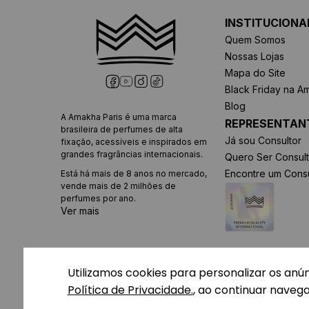
INSTITUCIONA
Quem Somos
Nossas Lojas
Mapa do Site
Black Friday na A
Blog
A Amakha Paris é uma marca
REPRESENTAN
brasileira de perfumes de alta
Já sou Consultor
fixação, acessíveis e inspirados em
grandes fragrâncias internacionais.
Quero Ser Consult
Encontre um Consu
Está há mais de 8 anos no mercado,
vende mais de 2 milhões de
perfumes por ano.
Ver mais
Utilizamos cookies para personalizar os anú
Política de Privacidade.
, ao continuar naveg
FORMAS DE PAGAMENTO: