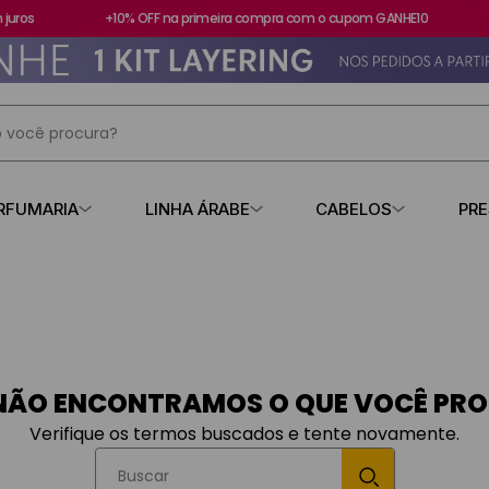
uros
+10% OFF na primeira compra com o cupom GANHE10
 você procura?
IS BUSCADOS
RFUMARIA
LINHA ÁRABE
CABELOS
PR
s
contratipo
NÃO ENCONTRAMOS O QUE VOCÊ PR
Verifique os termos buscados e tente novamente.
Buscar
losa