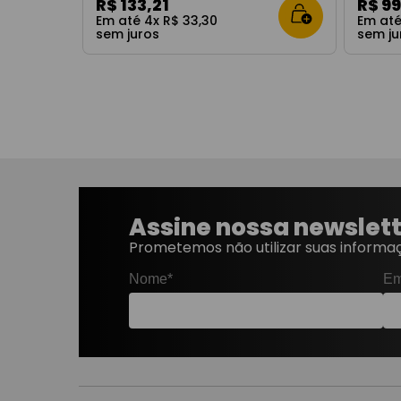
R$
133
,
21
R$
9
Em até
4
x
R$
33
,
30
Em at
sem juros
sem ju
Assine nossa newslet
Prometemos não utilizar suas informaç
Nome*
Em