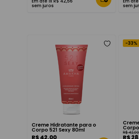
Em até
1
x
R$
42
,
56
Em at
sem juros
sem ju
-
33%
Creme
Creme Hidratante para o
Corpo
Corpo 521 Sexy 80ml
R$
42
,
0
R$
42
,
00
R$
28