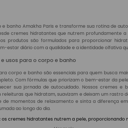
o e banho Amakha Paris e transforme sua rotina de au
 desde cremes hidratantes que nutrem profundamente a 
ssos produtos são formulados para proporcionar hidr
-estar diário com a qualidade e a identidade olfativa q
 e usos para o corpo e banho
ara corpo e banho são essenciais para quem busca mais
mpleto. Com fórmulas que priorizam o bem-estar da pele
ecer sua jornada de autocuidado. Nossos cremes e b
releituras que hidratam, suavizam e deixam um rastro
te de momentos de relaxamento e sinta a diferença em
umada ao longo do dia.
:
os cremes hidratantes nutrem a pele, proporcionando 
a uso diário após o banho.