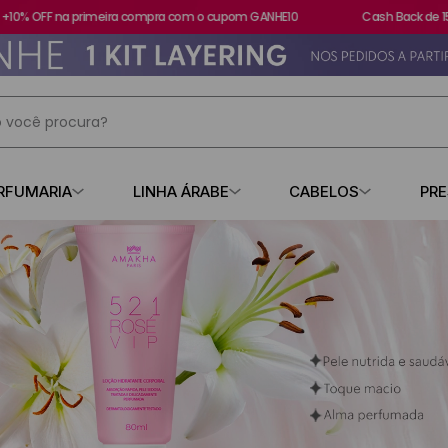
 OFF na primeira compra com o cupom GANHE10
Cash Back de 15%
 você procura?
IS BUSCADOS
RFUMARIA
LINHA ÁRABE
CABELOS
PR
s
contratipo
losa