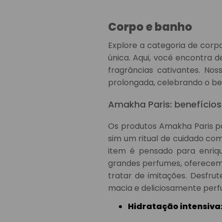
Corpo e banho
Explore a categoria de corp
única. Aqui, você encontra
fragrâncias cativantes. No
prolongada, celebrando o bem
Amakha Paris: benefícios
Os produtos Amakha Paris p
sim um ritual de cuidado co
item é pensado para enriqu
grandes perfumes, oferecem 
tratar de imitações. Desfru
macia e deliciosamente perf
Hidratação intensiva
ressecamento, ideal par