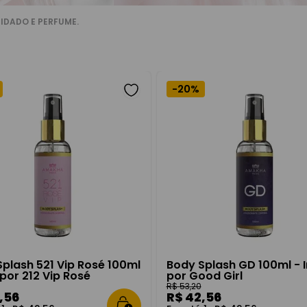
man
IDADO E PERFUME.
-
20%
a
Família Olfativa
Ocasião
Hidratante
Floral
e Feminino
plash
Homem
plash 521 Vip Rosé 100ml
Body Splash GD 100ml - 
 por 212 Vip Rosé
por Good Girl
R$
53
,
20
,
56
R$
42
,
56
o
Faixas de preço