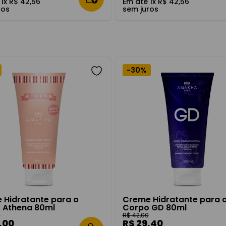
é
1
x
R$
42
,
56
Em até
1
x
R$
42
,
56
ros
sem juros
R$ 28,00
–
R$ 100,00
-
30%
 Hidratante para o
Creme Hidratante para 
 Athena 80ml
Corpo GD 80ml
0
R$
42
,
00
,
00
R$
29
,
40