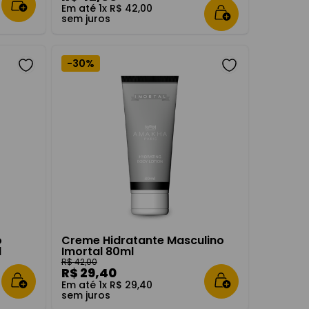
Em até
1
x
R$
42
,
00
sem juros
-
30%
o
Creme Hidratante Masculino
l
Imortal 80ml
R$
42
,
00
R$
29
,
40
Em até
1
x
R$
29
,
40
sem juros