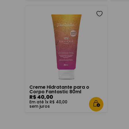
Creme Hidratante para o
Corpo Fantastic 80ml
R$
40
,
00
Em até
1
x
R$
40
,
00
sem juros