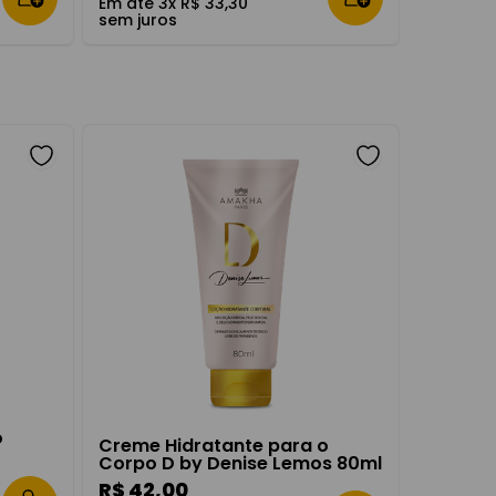
Em até
3
x
R$
33
,
30
sem juros
o
Creme Hidratante para o
Corpo D by Denise Lemos 80ml
R$
42
,
00