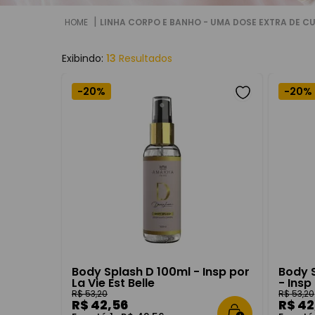
8
º
chic wo
LINHA CORPO E BANHO - UMA DOSE EXTRA DE CU
9
º
elegance
10
º
fortune
13
-
20%
-
20%
Departamento
Categori
Produtos para Corpo
Creme 
Perfume
Perfum
Body S
Para 
Body Splash D 100ml - Insp por
Body S
La Vie Est Belle
- Insp
R$
53
,
20
R$
53
,
20
R$
42
,
56
R$
42
Referência
Tamanh