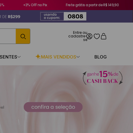
+3% OFF no Pix
Frete grátis a partir de R$ 149,90
Pa
ESENTES
MAIS VENDIDOS
BLOG