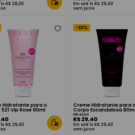
é
1
x
R$
28
,
00
Em até
1
x
R$
29
,
40
ros
sem juros
-
30%
 Hidratante para o
Creme Hidratante para 
 521 Vip Rose 80ml
Corpo Escandalosa 80m
0
R$
42
,
00
,
40
R$
29
,
40
é
1
x
R$
29
,
40
Em até
1
x
R$
29
,
40
ros
sem juros