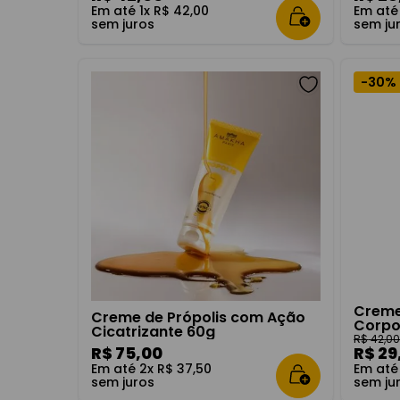
Em até
1
x
R$
42
,
00
Em at
sem juros
sem ju
-
30%
Creme
Creme de Própolis com Ação
Corpo
Cicatrizante 60g
R$
42
,
0
R$
75
,
00
R$
29
Em até
2
x
R$
37
,
50
Em at
sem juros
sem ju