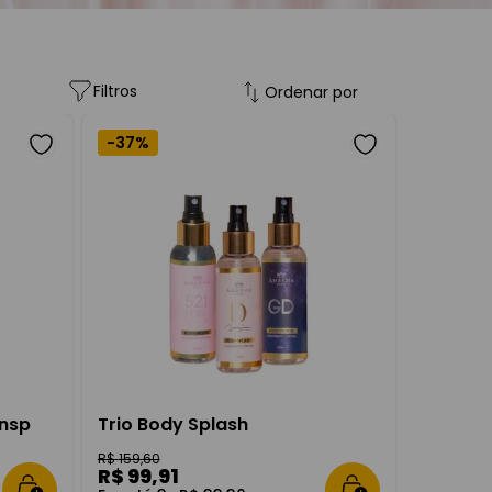
Filtros
Ordenar por
-
37%
Perfil
Insp
Trio Body Splash
R$
159
,
60
R$
99
,
91