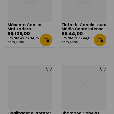
Máscara Capilar
Tinta de Cabelo Louro
Matizadora
Médio Cobre Intenso
Acinzentado 300g
R$
139
,
00
7.40
R$
44
,
00
Em até
4
x
R$
34
,
75
Em até
1
x
R$
44
,
00
sem juros
sem juros
Finalizador e Protetor
Shampoo Cabelos