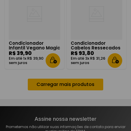
Condicionador
Condicionador
Infantil Vegano Magic
Cabelos Ressecados
Candy 200ml
R$
39
,
90
Magic Repair 300ml
R$
93
,
80
Em até
1
x
R$
39
,
90
Em até
3
x
R$
31
,
26
sem juros
sem juros
Assine nossa newsletter
Prometemos não utilizar suas informações de contato para enviar