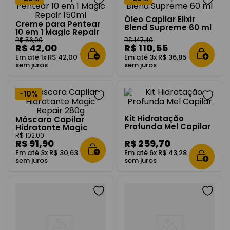
Óleo Capilar Elixir
Creme para Pentear
Blend Supreme 60 ml
10 em 1 Magic Repair
150ml
R$
56
,
00
R$
147
,
40
R$
42
,
00
R$
110
,
55
Em até
1
x
R$
42
,
00
Em até
3
x
R$
36
,
85
sem juros
sem juros
-
10%
Kit Hidratação
Máscara Capilar
Profunda Mel Capilar
Hidratante Magic
Repair 280g
R$
102
,
00
R$
91
,
90
R$
259
,
70
Em até
3
x
R$
30
,
63
Em até
6
x
R$
43
,
28
sem juros
sem juros