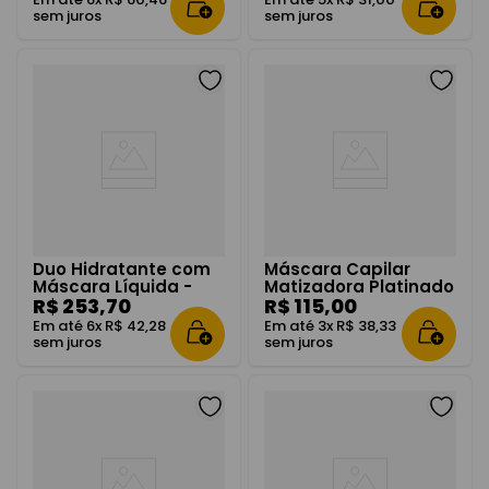
sem juros
sem juros
Duo Hidratante com
Máscara Capilar
Máscara Líquida -
Matizadora Platinado
Magic Repair
R$
253
,
70
300g
R$
115
,
00
Em até
6
x
R$
42
,
28
Em até
3
x
R$
38
,
33
sem juros
sem juros