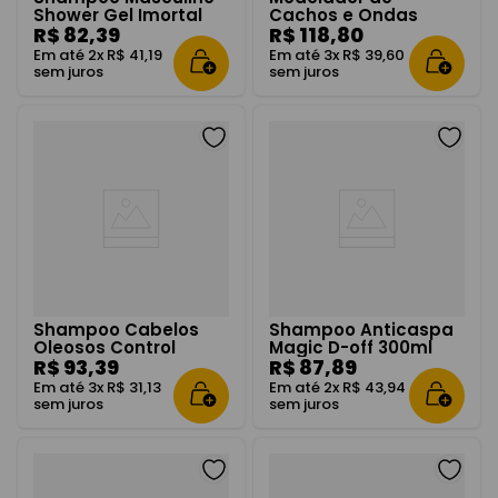
Shower Gel Imortal
Cachos e Ondas
3x1 300ml
R$
82
,
39
Volume Down 300ml
R$
118
,
80
Em até
2
x
R$
41
,
19
Em até
3
x
R$
39
,
60
sem juros
sem juros
Shampoo Cabelos
Shampoo Anticaspa
Oleosos Control
Magic D-off 300ml
Detox 300ml
R$
93
,
39
R$
87
,
89
Em até
3
x
R$
31
,
13
Em até
2
x
R$
43
,
94
sem juros
sem juros