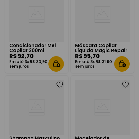
Condicionador Mel
Máscara Capilar
Capilar 300ml
Líquida Magic Repair
R$
92
,
70
60ml
R$
95
,
70
Em até
3
x
R$
30
,
90
Em até
3
x
R$
31
,
90
sem juros
sem juros
Shampoo Masculino
Modelador de