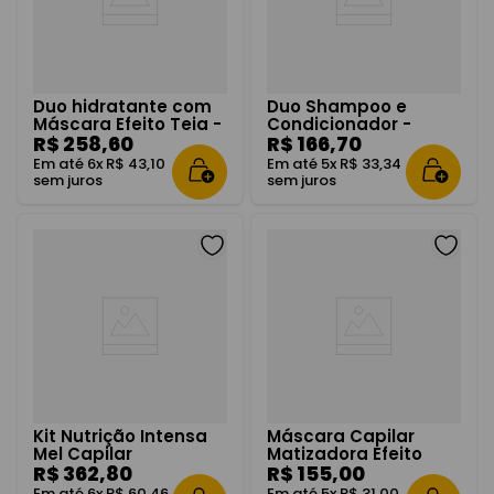
Duo hidratante com
Duo Shampoo e
Máscara Efeito Teia -
Condicionador -
Magic Repair
R$
258
,
60
Magic repair
R$
166
,
70
Em até
6
x
R$
43
,
10
Em até
5
x
R$
33
,
34
sem juros
sem juros
Kit Nutrição Intensa
Máscara Capilar
Mel Capilar
Matizadora Efeito
R$
362
,
80
Perolado 300g
R$
155
,
00
Em até
6
x
R$
60
,
46
Em até
5
x
R$
31
,
00