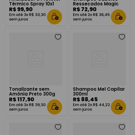
Térmico Spray 10x1
Ressecados Magic
300ml
R$
99
,
90
Repair 300ml
R$
72
,
90
Em até
3
x
R$
33
,
30
Em até
2
x
R$
36
,
45
sem juros
sem juros
Tonalizante sem
Shampoo Mel Capilar
Amônia Preto 300g
300ml
R$
117
,
90
R$
88
,
45
Em até
3
x
R$
39
,
30
Em até
2
x
R$
44
,
22
sem juros
sem juros