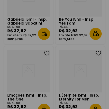
Gabriela 15ml - Insp.
Be You 15ml - Insp.
Gabriela Sabatini
Yes I am
Tradicional
R$
43
,
90
R$
43
,
90
R$
32
,
92
R$
32
,
92
Em até
1
x
R$
32
,
92
Em até
1
x
R$
32
,
92
sem juros
sem juros
Emoções 15ml - Insp.
L'Éternite 15ml - Insp.
The One
Eternity For Men
R$
43
,
90
R$
43
,
90
R$
32
,
92
R$
32
,
92