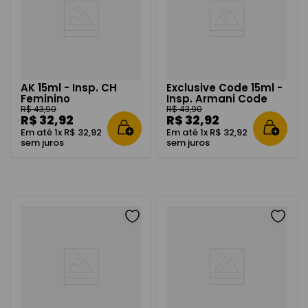
AK 15ml - Insp. CH
Exclusive Code 15ml -
Feminino
Insp. Armani Code
R$
43
,
90
R$
43
,
90
R$
32
,
92
R$
32
,
92
Em até
1
x
R$
32
,
92
Em até
1
x
R$
32
,
92
sem juros
sem juros