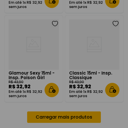
Em até
1
x
R$
32
,
92
Em até
1
x
R$
32
,
92
sem juros
sem juros
Glamour Sexy 15ml -
Classic 15ml - Insp.
Insp. Poison Girl
Classique
R$
43
,
90
R$
43
,
90
R$
32
,
92
R$
32
,
92
Em até
1
x
R$
32
,
92
Em até
1
x
R$
32
,
92
sem juros
sem juros