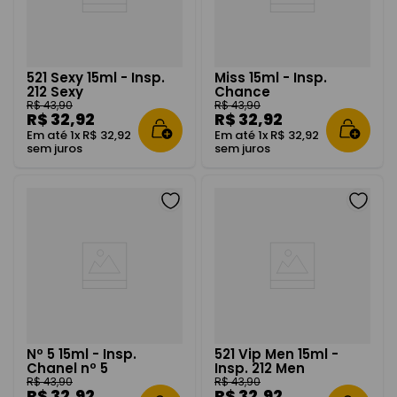
521 Sexy 15ml - Insp.
Miss 15ml - Insp.
212 Sexy
Chance
R$
43
,
90
R$
43
,
90
R$
32
,
92
R$
32
,
92
Em até
1
x
R$
32
,
92
Em até
1
x
R$
32
,
92
sem juros
sem juros
Nº 5 15ml - Insp.
521 Vip Men 15ml -
Chanel nº 5
Insp. 212 Men
R$
43
,
90
R$
43
,
90
R$
32
,
92
R$
32
,
92