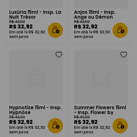
Luxúria 15ml - Insp. La
Anjos 15ml - Insp.
Nuit Trésor
Ange ou Démon
R$
43
,
90
R$
43
,
90
R$
32
,
92
R$
32
,
92
Em até
1
x
R$
32
,
92
Em até
1
x
R$
32
,
92
sem juros
sem juros
Hypnotize 15ml - Insp.
Summer Flowers 15ml
Hypnóse
- Insp. Flower by
Kenz.o
R$
43
,
90
R$
43
,
90
R$
32
,
92
R$
32
,
92
Em até
1
x
R$
32
,
92
Em até
1
x
R$
32
,
92
sem juros
sem juros