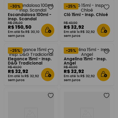
-
30%
-
25%
Escandalosa 100ml -
Clô 15ml - Insp. Chloé
Insp. Scandal
R$
215
,
00
R$
43
,
90
R$
150
,
50
R$
32
,
92
Em até
5
x
R$
30
,
10
Em até
1
x
R$
32
,
92
sem juros
sem juros
-
25%
-
25%
Elegance 15ml - Insp.
Angelina 15ml - Insp.
D&G Tradicional
Angel
R$
43
,
90
R$
43
,
90
R$
32
,
92
R$
32
,
92
Em até
1
x
R$
32
,
92
Em até
1
x
R$
32
,
92
sem juros
sem juros