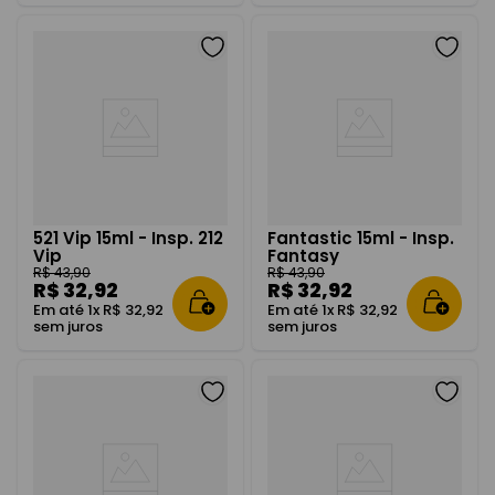
521 Vip 15ml - Insp. 212
Fantastic 15ml - Insp.
Vip
Fantasy
R$
43
,
90
R$
43
,
90
R$
32
,
92
R$
32
,
92
Em até
1
x
R$
32
,
92
Em até
1
x
R$
32
,
92
sem juros
sem juros